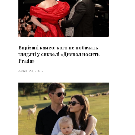
Вирізані камео: кого не побачать
глядачі у сиквелі «Диявол носить
Prada»
APRIL 23, 2026