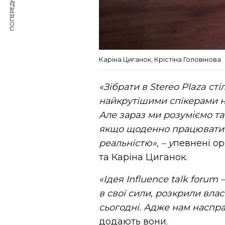
ПОПЕРЕДНЯ СТАТТЯ
Каріна Циганок, Крістіна Головінова
«Зібрати в Stereo Plaza с
найкрутішими спікерами на
Але зараз ми розуміємо т
якщо щоденно працювати т
реальністю», – у
певнені ор
та Каріна Циганок.
«Ідея Influence talk forum
в свої сили, розкрили вла
сьогодні. Адже нам наспра
додають вони.