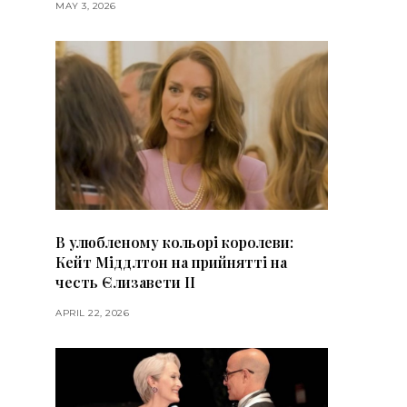
MAY 3, 2026
В улюбленому кольорі королеви:
Кейт Міддлтон на прийнятті на
честь Єлизавети II
APRIL 22, 2026