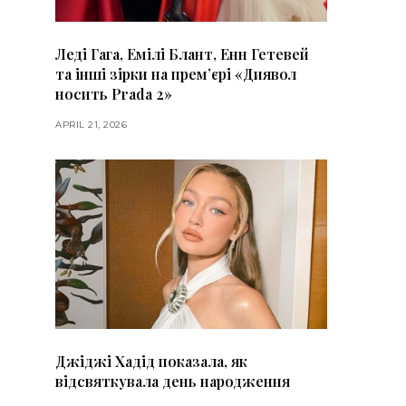
Леді Гага, Емілі Блант, Енн Гетевей
та інші зірки на премʼєрі «Диявол
носить Prada 2»
APRIL 21, 2026
Джіджі Хадід показала, як
відсвяткувала день народження