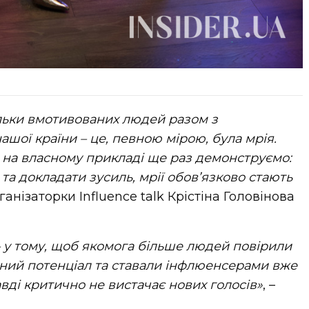
тільки вмотивованих людей разом з
шої країни – це, певною мірою, була мрія.
а на власному прикладі ще раз демонструємо:
а докладати зусиль, мрії обов’язково стають
ганізаторки Influence talk Крістіна Головінова
 – у тому, щоб якомога більше людей повірили
сний потенціал та ставали інфлюенсерами вже
вді критично не вистачає нових голосів»
, –