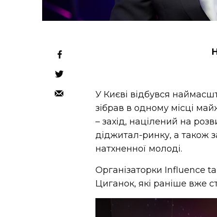
Н
У Києві відбувся наймасш
зібрав в одному місці май
– захід, націлений на роз
діджитал-ринку, а також 
натхненної молоді.
Організаторки Influence ta
Циганок, які раніше вже с