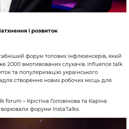
атхнення і розвиток
табніший форум топових інфлюенсерів, який
же 2000 вмотивованих слухачів. Influence talk
виток та популяризацію українського
задля створення нових робочих місць для
lk forum – Крістіна Головінова та Каріна
творювали форуми InstaTalks.