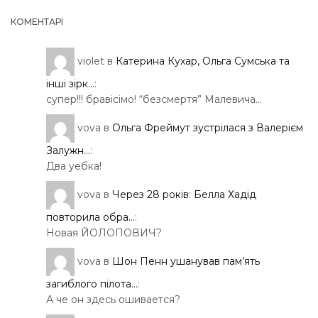
КОМЕНТАРІ
violet
в
Катерина Кухар, Ольга Сумська та
інші зірк...
:
супер!!! бравісімо! “безсмертя” Малевича…
vova
в
Ольга Фреймут зустрілася з Валерієм
Залужн...
:
Два уебка!
vova
в
Через 28 років: Белла Хадід
повторила обра...
:
Новая ЙОЛОПОВИЧ?
vova
в
Шон Пенн ушанував пам’ять
загиблого пілота...
:
А че он здесь ошивается?