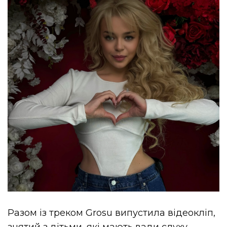
Разом із треком Grosu випустила відеокліп,
знятий з дітьми, які мають вади слуху –