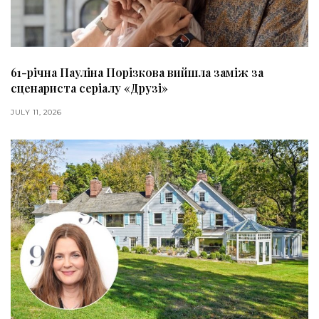
61-річна Пауліна Порізкова вийшла заміж за
сценариста серіалу «Друзі»
JULY 11, 2026