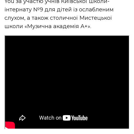
You за участю учнів Київської школи-
інтернату №9 для дітей із ослабленим
слухом, а також столичної Мистецької
школи «Музична академія А+».