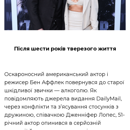
Після шести років тверезого життя
Оскароносний американський актор і
режисер Бен Аффлек повернувся до старої
шкідливої звички — алкоголю. Як
повідомляють джерела видання DailyMail,
через конфлікти та з’ясування стосунків з
дружиною, співачкою Дженніфер Лопес, 51-
річний актор опинився в серйозній