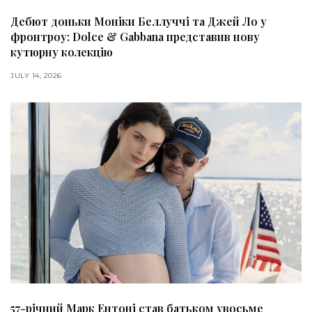
Дебют доньки Моніки Беллуччі та Джей Ло у
фронтроу: Dolce & Gabbana представив нову
кутюрну колекцію
JULY 14, 2026
57-річний Марк Ентоні став батьком увосьме