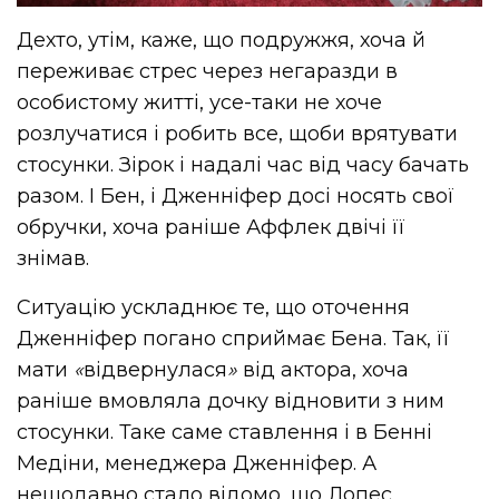
Дехто, утім, каже, що подружжя, хоча й
переживає стрес через негаразди в
особистому житті, усе-таки не хоче
розлучатися і робить все, щоби врятувати
стосунки. Зірок і надалі час від часу бачать
разом. І Бен, і Дженніфер досі носять свої
обручки, хоча раніше Аффлек двічі її
знімав.
Ситуацію ускладнює те, що оточення
Дженніфер погано сприймає Бена. Так, її
мати
«
відвернулася
»
від актора, хоча
раніше вмовляла дочку відновити з ним
стосунки. Таке саме ставлення і в Бенні
Медіни, менеджера Дженніфер. А
нещодавно стало відомо, що Лопес