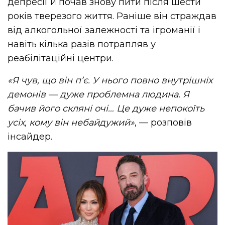
депресії й почав знову пити після шести
років тверезого життя. Раніше він страждав
від алкогольної залежності та ігроманії і
навіть кілька разів потрапляв у
реабілітаційні центри.
«Я чув, що він п’є. У нього повно внутрішніх
демонів — дуже проблемна людина. Я
бачив його скляні очі… Це дуже непокоїть
усіх, кому він небайдужий»
, — розповів
інсайдер.