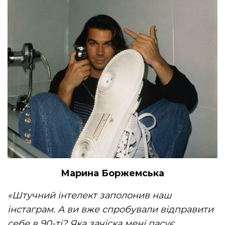
Марина Боржемська
«Штучний інтелект заполонив наш
інстаграм. А ви вже спробували відправити
себе в 90-ті? Яка зачіска мені пасує