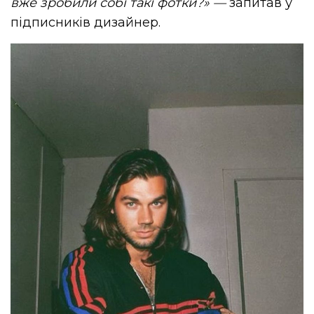
вже зробили собі такі фотки?»
—
запитав у
підписників дизайнер.