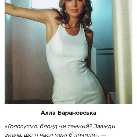
Алла Барановська
«Голосуємо: блонд чи темний? Завжди
знала, що ті часи мені б личили», —