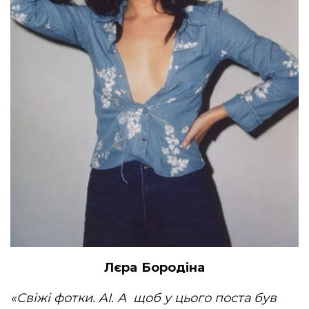
Лєра Бородіна
«Свіжі фотки. AI. А щоб у цього поста був