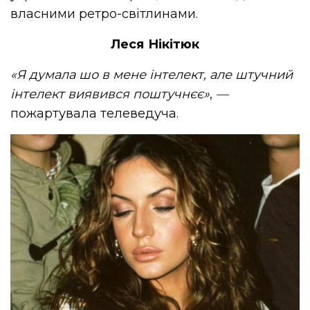
власними ретро-світлинами.
Леся Нікітюк
«Я думала шо в мене інтелект, але штучний
інтелект виявився поштучнєє»
,
—
пожартувала телеведуча.