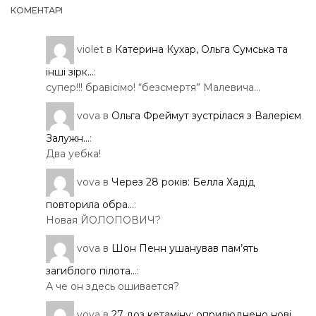
КОМЕНТАРІ
violet
в
Катерина Кухар, Ольга Сумська та
інші зірк...
:
супер!!! бравісімо! “безсмертя” Малевича…
vova
в
Ольга Фреймут зустрілася з Валерієм
Залужн...
:
Два уебка!
vova
в
Через 28 років: Белла Хадід
повторила обра...
:
Новая ЙОЛОПОВИЧ?
vova
в
Шон Пенн ушанував пам’ять
загиблого пілота...
:
А че он здесь ошивается?
vova
в
27 доз кетаміну: оприлюднено нові