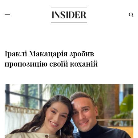
Іраклі Макацарія зробив
пропозицію своїй коханій