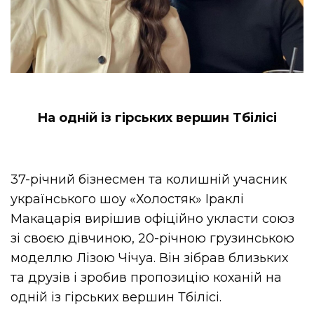
На одній із гірських вершин Тбілісі
37-річний бізнесмен та колишній учасник
українського шоу «Холостяк» Іраклі
Макацарія вирішив офіційно укласти союз
зі своєю дівчиною, 20-річною грузинською
моделлю Лізою Чічуа. Він зібрав близьких
та друзів і зробив пропозицію коханій на
одній із гірських вершин Тбілісі.