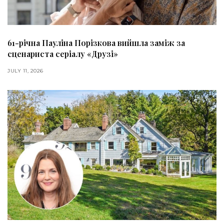
61-річна Пауліна Порізкова вийшла заміж за
сценариста серіалу «Друзі»
JULY 11, 2026