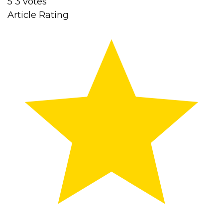
5
3
votes
Article Rating