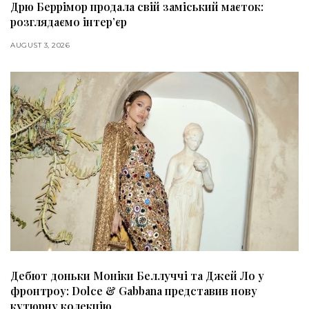
Дрю Беррімор продала свій заміський маєток:
розглядаємо інтер’єр
AUGUST 3, 2026
Дебют доньки Моніки Беллуччі та Джей Ло у
фронтроу: Dolce & Gabbana представив нову
кутюрну колекцію