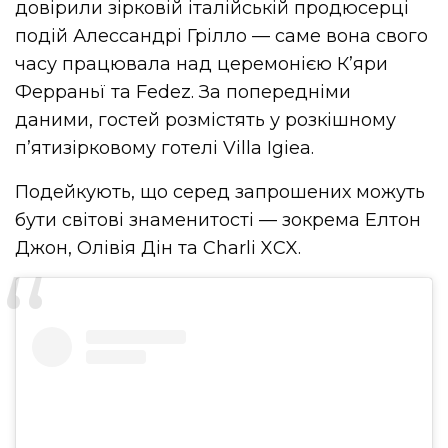
довірили зірковій італійській продюсерці
подій Алессандрі Грілло — саме вона свого
часу працювала над церемонією К’яри
Ферраньї та Fedez. За попередніми
даними, гостей розмістять у розкішному
п’ятизірковому готелі Villa Igiea.
Подейкують, що серед запрошених можуть
бути світові знаменитості — зокрема Елтон
Джон, Олівія Дін та Charli XCX.