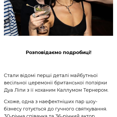
Розповідаємо подробиці!
Стали відомі перші деталі майбутньої
весільної церемонії британської попзірки
Дуа Ліпи з її коханим Каллумом Тернером.
Схоже, одна з наефектніших пар шоу-
бізнесу готується до гучного святкування.
30-річна співачка та 36-річний актор