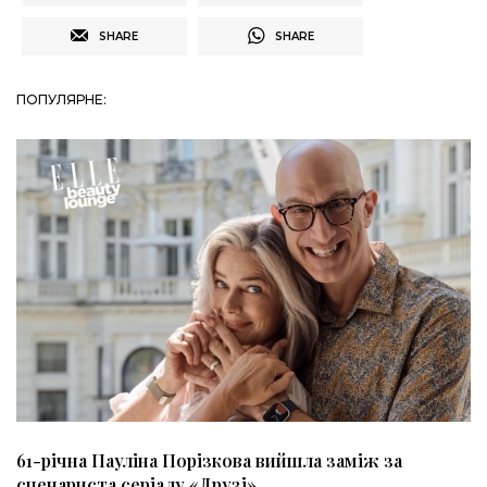
SHARE
SHARE
ПОПУЛЯРНЕ:
61-річна Пауліна Порізкова вийшла заміж за
сценариста серіалу «Друзі»