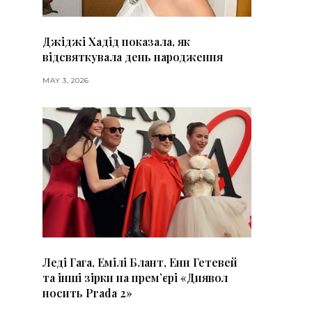
Джіджі Хадід показала, як
відсвяткувала день народження
MAY 3, 2026
Леді Гага, Емілі Блант, Енн Гетевей
та інші зірки на премʼєрі «Диявол
носить Prada 2»