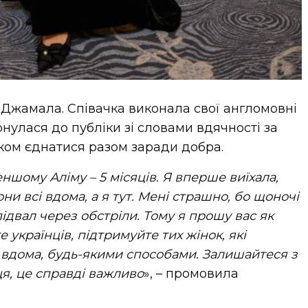
Джамала. Співачка виконала свої англомовні
рнулася до публіки зі словами вдячності за
иком єднатися разом заради добра.
ншому Аліму – 5 місяців. Я вперше виїхала,
и всі вдома, а я тут. Мені страшно, бо щоночі
підвал через обстріли. Тому я прошу вас як
е українців, підтримуйте тих жінок, які
 вдома, будь-якими способами. Залишайтеся з
я, це справді важливо
»,
– промовила