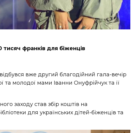
0 тисяч франків для біженців
відбувся вже другий благодійний гала-вечір
ої та молодої мами Іванни Онуфрійчук та її
ого заходу став збір коштів на
ібліотеки для українських дітей-біженців та