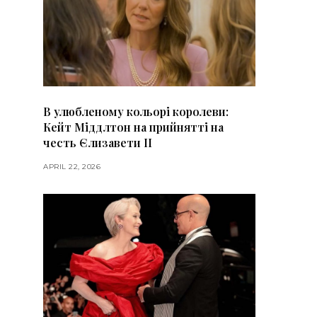
В улюбленому кольорі королеви:
Кейт Міддлтон на прийнятті на
честь Єлизавети II
APRIL 22, 2026