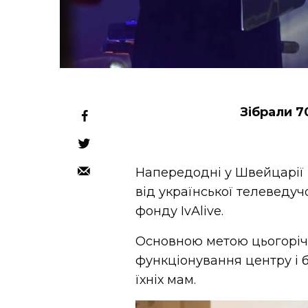
Зібрали 7
Напередодні у Швейцарії 
від української телеведуч
фонду IvAlive.
Основною метою цьогорічн
функціонування центру і б
їхніх мам.