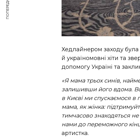
ПОПЕРЕДНЯ СТАТТЯ
Хедлайнером заходу була 
й україномовні хіти та зве
допомогу Україні та закл
«Я мама трьох синів, найме
залишивши його вдома. Вон
в Києві ми спускаємося в 
мама, як жінка: підтримуйт
тимчасово знаходяться не
нами до переможного кінц
артистка.