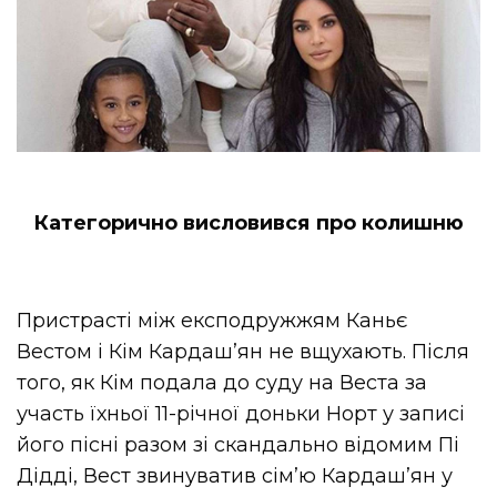
Категорично висловився про колишню
Пристрасті між експодружжям Каньє
Вестом і Кім Кардаш’ян не вщухають. Після
того, як Кім подала до суду на
Веста
за
участь їхньої 11-річної доньки Норт у записі
його пісні разом зі скандально відомим Пі
Дідді
, Вест звинуватив сім’ю Кардаш’ян у