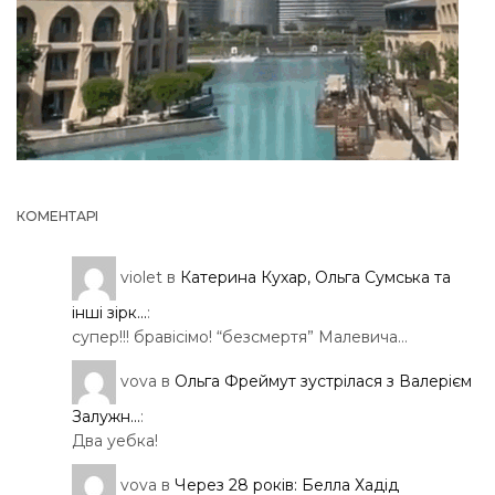
КОМЕНТАРІ
violet
в
Катерина Кухар, Ольга Сумська та
інші зірк...
:
супер!!! бравісімо! “безсмертя” Малевича…
vova
в
Ольга Фреймут зустрілася з Валерієм
Залужн...
:
Два уебка!
vova
в
Через 28 років: Белла Хадід