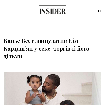
Каньє Вест звинуватив Кім
Кардашʼян у секс-торгівлі його
дітьми