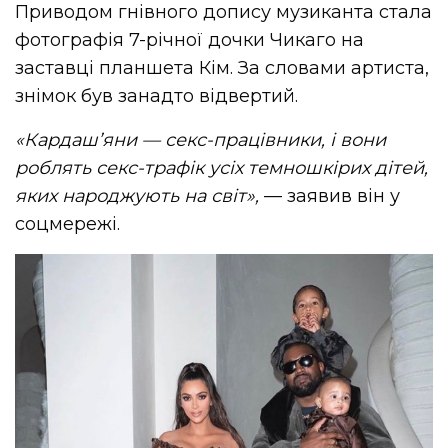
Приводом гнівного допису музиканта стала
фотографія 7-річної дочки Чикаго на
заставці планшета Кім. За словами артиста,
знімок був занадто відвертий.
«
Кардаш’яни
— секс-працівники, і вони
роблять секс-трафік усіх темношкірих дітей,
яких народжують на світ»,
— заявив він у
соцмережі.