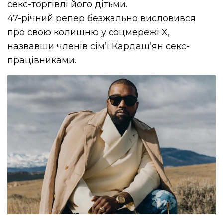
секс-торгівлі його дітьми.
47-річний репер безжально висловився
про свою колишню у соцмережі X,
назвавши членів сім’ї Кардаш’ян секс-
працівниками.