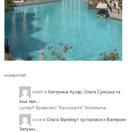
КОМЕНТАРІ
violet
в
Катерина Кухар, Ольга Сумська та
інші зірк...
:
супер!!! бравісімо! “безсмертя” Малевича…
vova
в
Ольга Фреймут зустрілася з Валерієм
Залужн...
: