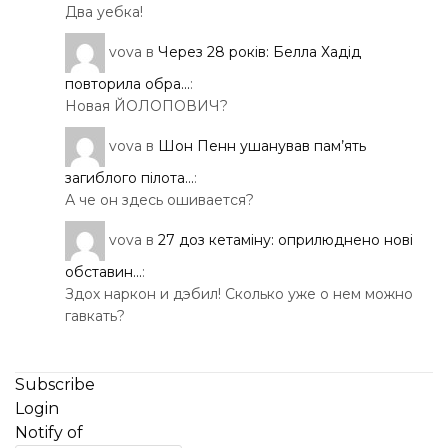
Два уебка!
vova
в
Через 28 років: Белла Хадід
повторила обра...
:
Новая ЙОЛОПОВИЧ?
vova
в
Шон Пенн ушанував пам’ять
загиблого пілота...
:
А че он здесь ошивается?
vova
в
27 доз кетаміну: оприлюднено нові
обставин...
:
Здох наркон и дэбил! Сколько уже о нем можно
гавкать?
Subscribe
Login
Notify of