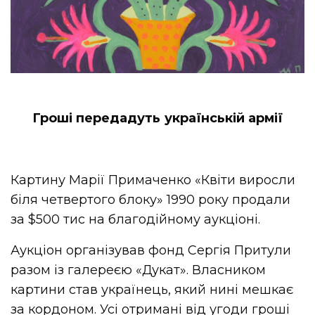
Гроші передадуть українській армії
Картину Марії Примаченко «Квіти виросли
біля четвертого блоку» 1990 року продали
за $500 тис на благодійному аукціоні.
Аукціон організував фонд Сергія Притули
разом із галереєю «Дукат». Власником
картини став українець, який нині мешкає
за кордоном. Усі отримані від угоди гроші