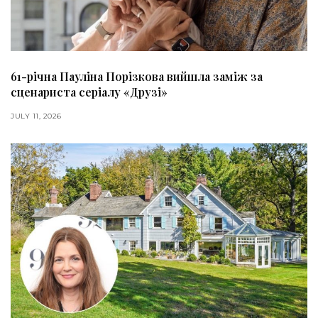
61-річна Пауліна Порізкова вийшла заміж за
сценариста серіалу «Друзі»
JULY 11, 2026