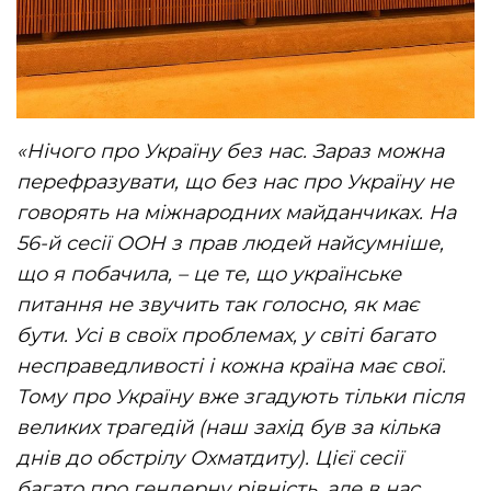
«Нічого про Україну без нас. Зараз можна
перефразувати, що без нас про Україну не
говорять на міжнародних майданчиках. На
56-й сесії ООН з прав людей найсумніше,
що я побачила, – це те, що українське
питання не звучить так голосно, як має
бути. Усі в своїх проблемах, у світі багато
несправедливості і кожна країна має свої.
Тому про Україну вже згадують тільки після
великих трагедій (наш захід був за кілька
днів до обстрілу Охматдиту). Цієї сесії
багато про гендерну рівність, але в нас