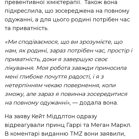
превентивної хімієтерапії. Також вона
підкреслила, що зосереджена на повному
одужанні, а для цього родині потрібен час
та приватність.
«Ми сподіваємося, що ви зрозумієте, що
нам, як родині, зараз потрібен час, простір і
приватність, доки я завершую своє
лікування. Моя робота завжди приносила
мені глибоке почуття радості, і я з
нетерпінням чекаю повернення, коли
зможу, але зараз я повинна зосередитися
на повному одужанні»,
— додала вона.
На заяву Кейт Міддлтон одразу
відреагували принц Гаррі та Меган Маркл.
В коментарі виданню TMZ вони заявили,