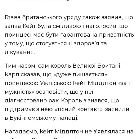
Глава британського уряду також заявив, що
заява Кейт була сміливою і наголосив, що
принцесі має бути гарантована приватність
у тому, що стосується її здоровʼя та
лікування.
Тим часом, сам король Великої Британії
Карл сказав, що
«
дуже пишається
»
принцесою Уельською Кейт Міддлтон
«
за її
мужність
»
розповісти, що у неї
діагностовано рак. Король зізнався, що
підтримує з нею
«
тісний контакт
»
, заявили
в Букінгемському палаці.
Нагадаємо, Кейт Міддлтон не з’являлася на