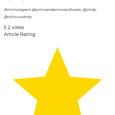
Фото:Instagram @princeandprincessofwales, @jmidy,
@rishisunakmp
5
2
votes
Article Rating