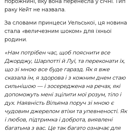
порожнині, яку вона перенесла у січні. Тип
раку Кейт не назвала.
За словами принцеси Уельської, ця новина
стала
«
величезним шоком» для їхньої
родини.
«Нам потрібен час, щоб пояснити все
Джорджу, Шарлотті й Луї, та переконати їх,
що зі мною все буде гаразд. Як я вже
сказала їм, я здорова і з кожним днем стаю
сильнішою — і зосереджена на речах, які
допоможуть мені зцілити мої розум, тіло і
дух. Наявність Вільяма поруч зі мною є
чудовим джерелом втіхи та упевненості. Як
і любов, підтримка і доброта, виявлені
багатьма з вас. Це так багато означає для