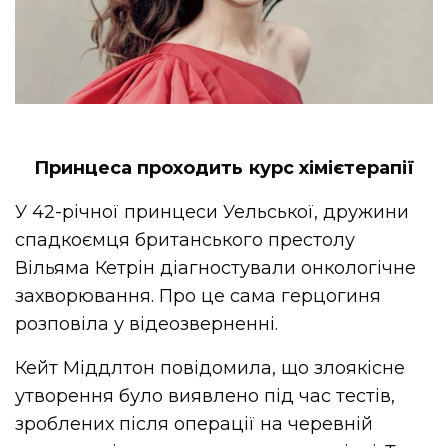
Принцеса проходить курс хімієтерапії
У 42-річної принцеси Уельської, дружини
спадкоємця британського престолу
Вільяма Кетрін діагностували онкологічне
захворювання. Про це сама герцогиня
розповіла у відеозверненні.
Кейт Міддлтон повідомила, що злоякісне
утворення було виявлено під час тестів,
зроблених після операції на черевній