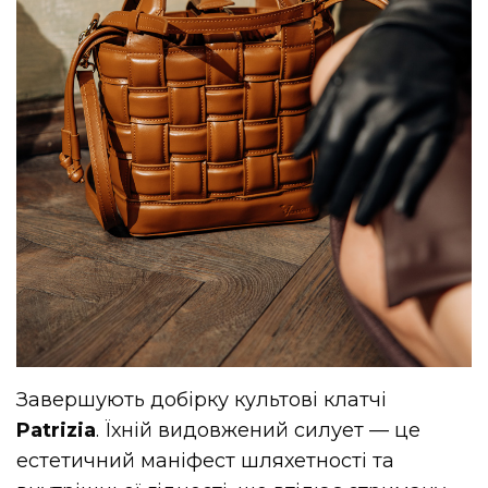
Завершують добірку культові клатчі
Patrizia
. Їхній видовжений силует — це
естетичний маніфест шляхетності та