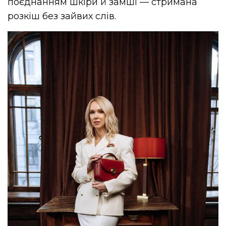
поєднанням шкіри й замші — стримана
розкіш без зайвих слів.