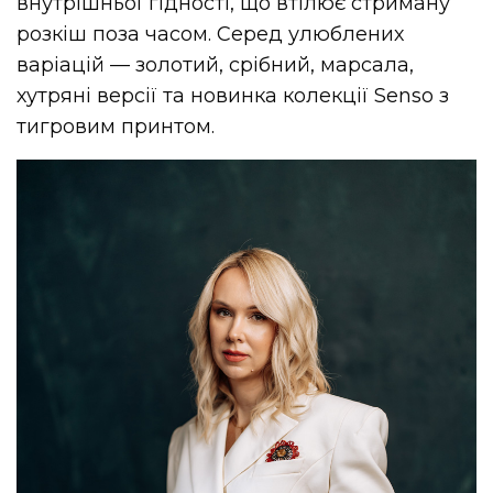
внутрішньої гідності, що втілює стриману
розкіш поза часом. Серед улюблених
варіацій — золотий, срібний, марсала,
хутряні версії та новинка колекції Senso з
тигровим принтом.