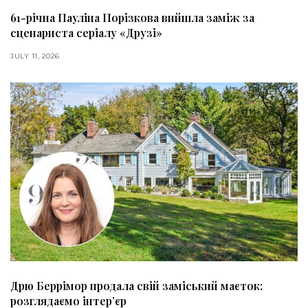
61-річна Пауліна Порізкова вийшла заміж за
сценариста серіалу «Друзі»
JULY 11, 2026
Дрю Беррімор продала свій заміський маєток:
розглядаємо інтер’єр