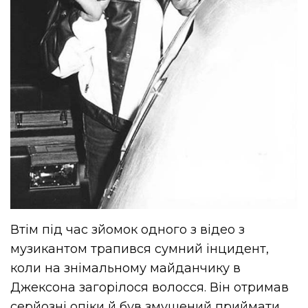
Втім під час зйомок одного з відео з
музикантом трапився сумний інцидент,
коли на знімальному майданчику в
Джексона загорілося волосся. Він отримав
серйозні опіки й був змушений приймати