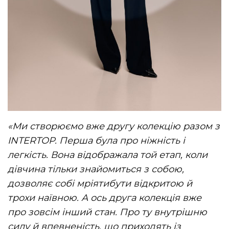
«Ми створюємо вже другу колекцію разом з
INTERTOP. Перша була про ніжність і
легкість. Вона відображала той етап, коли
дівчина тільки знайомиться з собою,
дозволяє собі мріятибути відкритою й
трохи наївною. А ось друга колекція вже
про зовсім інший стан. Про ту внутрішню
силу й впевненість, що приходять із