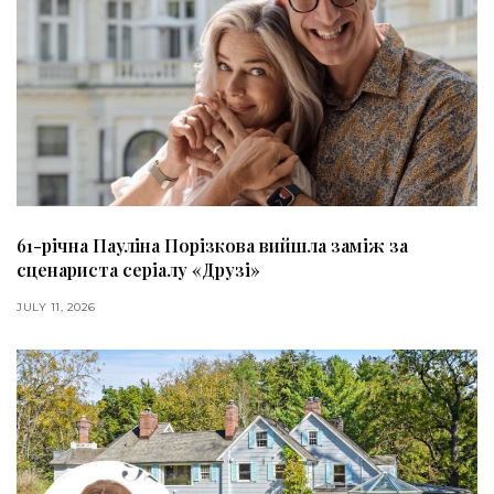
61-річна Пауліна Порізкова вийшла заміж за
сценариста серіалу «Друзі»
JULY 11, 2026