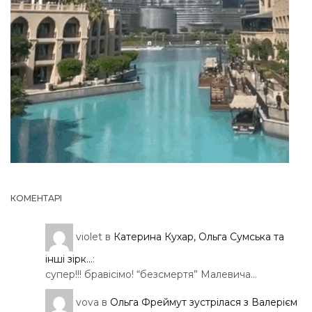
КОМЕНТАРІ
violet
в
Катерина Кухар, Ольга Сумська та
інші зірк...
:
супер!!! бравісімо! “безсмертя” Малевича…
vova
в
Ольга Фреймут зустрілася з Валерієм