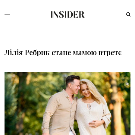
Лілія Ребрик стане мамою втретє