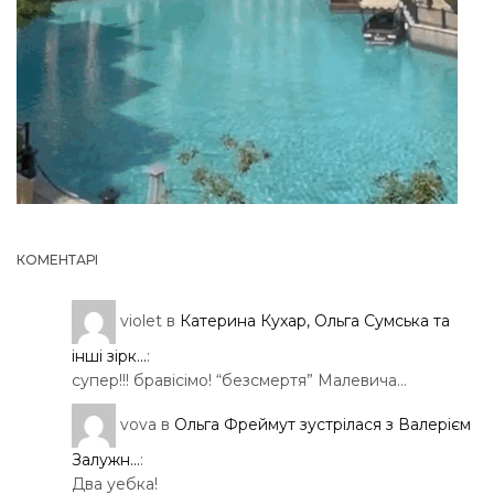
КОМЕНТАРІ
violet
в
Катерина Кухар, Ольга Сумська та
інші зірк...
:
супер!!! бравісімо! “безсмертя” Малевича…
vova
в
Ольга Фреймут зустрілася з Валерієм
Залужн...
:
Два уебка!