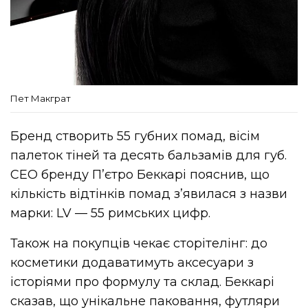
Пет Макграт
Бренд створить 55 губних помад, вісім
палеток тіней та десять бальзамів для губ.
CEO бренду П’єтро Беккарі пояснив, що
кількість відтінків помад з’явилася з назви
марки: LV — 55 римських цифр.
Також на покупців чекає сторітелінг: до
косметики додаватимуть аксесуари з
історіями про формулу та склад. Беккарі
сказав, що унікальне паковання, футляри