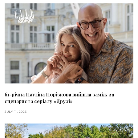
61-річна Пауліна Порізкова вийшла заміж за
сценариста серіалу «Друзі»
JULY 11, 2026