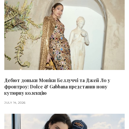
Дебют доньки Моніки Беллуччі та Джей Ло у
фронтроу: Dolce & Gabbana представив нову
кутюрну колекцію
JULY 14, 2026