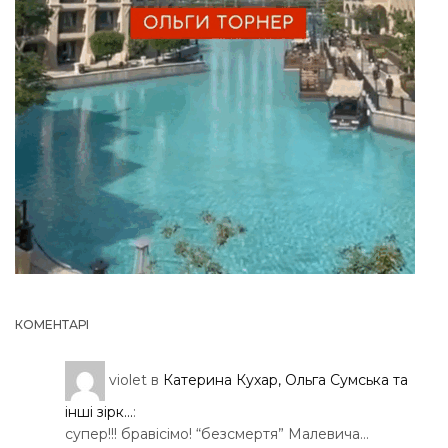
КОМЕНТАРІ
violet
в
Катерина Кухар, Ольга Сумська та
інші зірк...
:
супер!!! бравісімо! “безсмертя” Малевича…