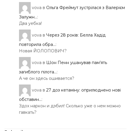
vova
в
Ольга Фреймут зустрілася з Валерієм
Залужн...
:
Два уебка!
vova
в
Через 28 років: Белла Хадід
повторила обра...
:
Новая ЙОЛОПОВИЧ?
vova
в
Шон Пенн ушанував пам’ять
загиблого пілота...
:
А че он здесь ошивается?
vova
в
27 доз кетаміну: оприлюднено нові
обставин...
:
Здох наркон и дэбил! Сколько уже о нем можно
гавкать?