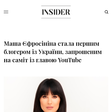
Маша Єфросініна стала першим
блогером із України, запрошеним
на саміт із главою YouTube