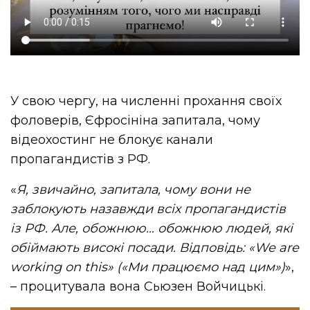
У свою чергу, на численні прохання своїх
фоловерів, Єфросініна запитала, чому
відеохостинг не блокує канали
пропагандистів з РФ.
«
Я, звичайно, запитала, чому вони не
заблокують назавжди всіх пропагандистів
із РФ. Але, обожнюю… обожнюю людей, які
обіймають високі посади. Відповідь:
«We are
working on this
» (
«Ми працюємо над цим
»)
»,
– процитувала вона Сьюзен Войчицькі.