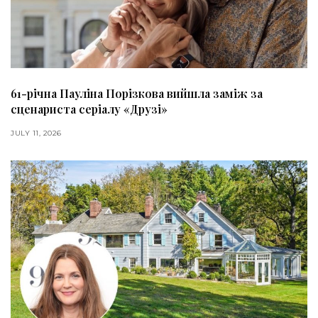
61-річна Пауліна Порізкова вийшла заміж за
сценариста серіалу «Друзі»
JULY 11, 2026