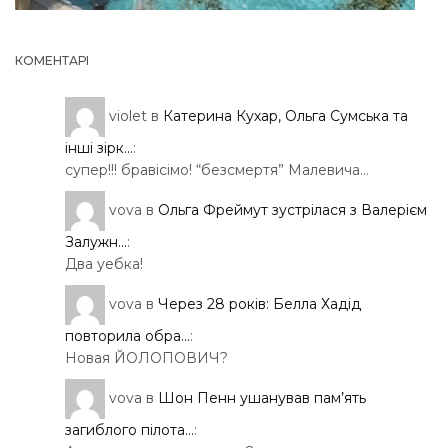
КОМЕНТАРІ
violet
в
Катерина Кухар, Ольга Сумська та
інші зірк...
:
супер!!! бравісімо! “безсмертя” Малевича…
vova
в
Ольга Фреймут зустрілася з Валерієм
Залужн...
:
Два уебка!
vova
в
Через 28 років: Белла Хадід
повторила обра...
:
Новая ЙОЛОПОВИЧ?
vova
в
Шон Пенн ушанував пам’ять
загиблого пілота...
: