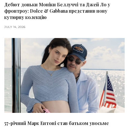
Дебют доньки Моніки Беллуччі та Джей Ло у
фронтроу: Dolce & Gabbana представив нову
кутюрну колекцію
JULY 14, 2026
57-річний Марк Ентоні став батьком увосьме