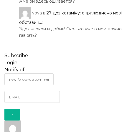
А че он здесь ошивается?
vova
в
27 доз кетаміну: оприлюднено нові
обставин...
:
Здох наркон и дэбил! Сколько уже о нем можно
гавкать?
Subscribe
Login
Notify of