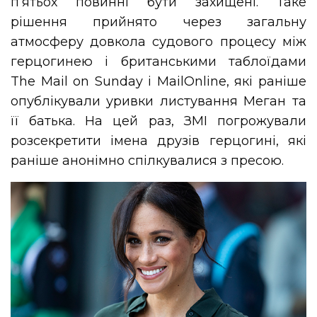
п’ятьох повинні бути захищені. Таке
рішення прийнято через загальну
атмосферу довкола судового процесу між
герцогинею і британськими таблоїдами
The Mail on Sunday і MailOnline, які раніше
опублікували уривки листування Меган та
її батька. На цей раз, ЗМІ погрожували
розсекретити імена друзів герцогині, які
раніше анонімно спілкувалися з пресою.