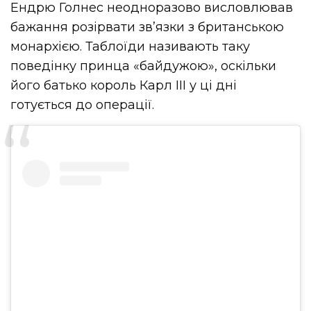
Ендрю Голнес неодноразово висловлював
бажання розірвати зв’язки з британською
монархією. Таблоїди називають таку
поведінку принца «байдужою», оскільки
його батько король Карл III у ці дні
готується до операції.