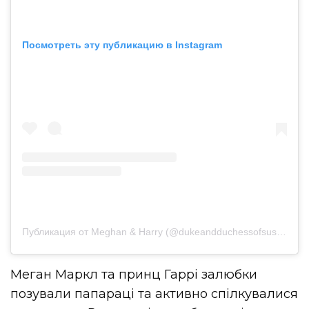
Посмотреть эту публикацию в Instagram
Публикация от Meghan & Harry (@dukeandduchessofsussexdaily)
Меган Маркл та принц Гаррі залюбки
позували папараці та активно спілкувалися