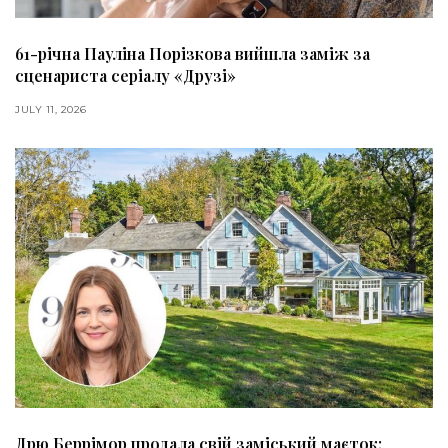
61-річна Пауліна Порізкова вийшла заміж за
сценариста серіалу «Друзі»
JULY 11, 2026
Дрю Беррімор продала свій заміський маєток: