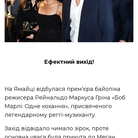
Ефектний вихід!
На Ямайці відбулася прем’єра байопіка
режисера Рейнальдо Маркуса Гріна «Боб
Марлі: Одне кохання», присвяченого
легендарному реггі-музиканту.
Захід відвідало чимало зірок, проте
основна увага була прикута до Меган