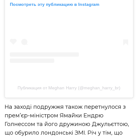
Посмотреть эту публикацию в Instagram
Публикация от Meghan Harry (@meghan_harry_br)
На заході подружжя також перетнулося з
прем’єр-міністром Ямайки Ендрю
Голнессом та його дружиною Джульєттою,
що обурило лондонські ЗМІ. Річ у тім, що