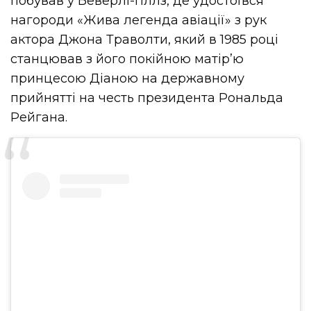
побував у Беверлі-Гіллз, де удостоївся
нагороди «Жива легенда авіації» з рук
актора Джона Траволти, який в 1985 році
станцював з його покійною матір’ю
принцесою Діаною на державному
прийнятті на честь президента Рональда
Рейгана.