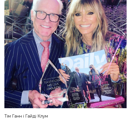
Тім Ганн і Гайді Клум