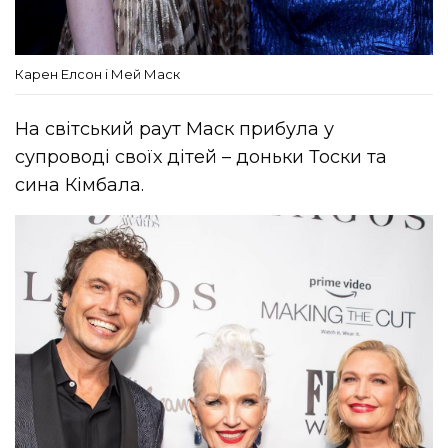
Карен Елсон і Мей Маск
На світський раут Маск прибула у
супроводі своїх дітей – доньки Тоски та
сина Кімбала.