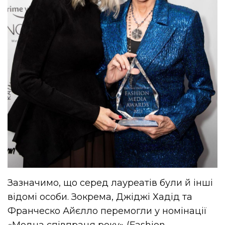
Зазначимо, що серед лауреатів були й інші
відомі особи. Зокрема, Джіджі Хадід та
Франческо Айєлло перемогли у номінації