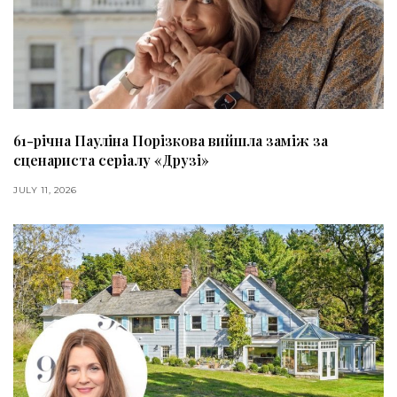
61-річна Пауліна Порізкова вийшла заміж за
сценариста серіалу «Друзі»
JULY 11, 2026