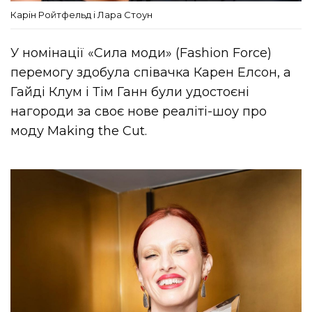
Карін Ройтфельд і Лара Стоун
У номінації «Сила моди» (Fashion Force)
перемогу здобула співачка Карен Елсон, а
Гайді Клум і Тім Ганн були удостоєні
нагороди за своє нове реаліті-шоу про
моду Making the Cut.