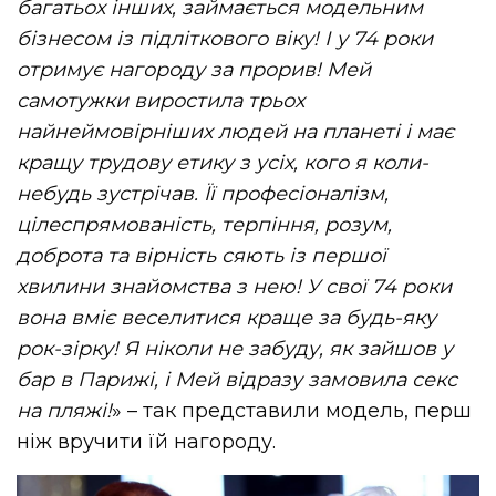
багатьох інших, займається модельним
бізнесом із підліткового віку! І у 74 роки
отримує нагороду за прорив! Мей
самотужки виростила трьох
найнеймовірніших людей на планеті і має
кращу трудову етику з усіх, кого я коли-
небудь зустрічав. Її професіоналізм,
цілеспрямованість, терпіння, розум,
доброта та вірність сяють із першої
хвилини знайомства з нею! У свої 74 роки
вона вміє веселитися краще за будь-яку
рок-зірку! Я ніколи не забуду, як зайшов у
бар в Парижі, і Мей відразу замовила секс
на пляжі!
» – так представили модель, перш
ніж вручити їй нагороду.