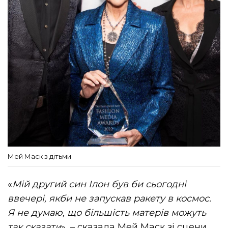
Мей Маск з дітьми
«
Мій другий син Ілон був би сьогодні
ввечері, якби не запускав ракету в космос.
Я не думаю, що більшість матерів можуть
так сказати
», – сказала Мей Маск зі сцени.