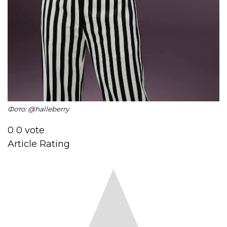
Фото: @halleberry
0
0
vote
Article Rating