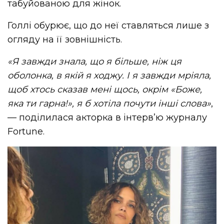
табуйованою для жінок.
Голлі обурює, що до неї ставляться лише з
огляду на її зовнішність.
«Я завжди знала, що я більше, ніж ця
оболонка, в якій я ходжу. І я завжди мріяла,
щоб хтось сказав мені щось, окрім «Боже,
яка ти гарна!», я б хотіла почути інші слова»
,
— поділилася акторка в інтерв’ю журналу
Fortune.