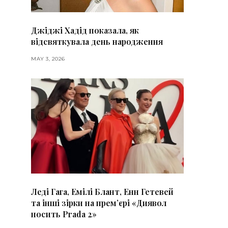
Джіджі Хадід показала, як
відсвяткувала день народження
MAY 3, 2026
Леді Гага, Емілі Блант, Енн Гетевей
та інші зірки на премʼєрі «Диявол
носить Prada 2»