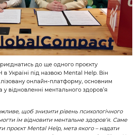
риєднатись до ще одного проєкту
в Україні під назвою Mental Help. Він
алізовану онлайн-платформу, основним
а у відновленні ментального здоров’я
ожливе, щоб
знизити рівень психологічного
омогти їм відновити ментальне здоров‘я. Саме
ти проєк
т Mental Help, мета якого –
надати