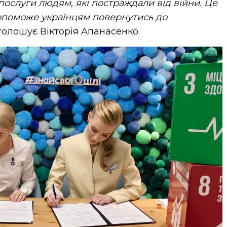
послуги людям, які постраждали від війни
. Це
поможе українцям пов
ернутись до
аголошує Вікторія Апанасенко.