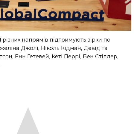
 різних напрямів підтримують зірки по
джеліна Джолі, Ніколь Кідман, Девід та
сон, Енн Гетевей, Кеті Перрі, Бен Стіллер,
.