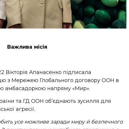
Важлива місія
022 Вікторія Апанасенко підписала
ю з Мережею Глобального договору ООН в
ою амбасадоркою напряму «Мир».
раїни та ГД ООН об’єднають зусилля для
ької агресії.
обить усе можливе заради миру й безпечного