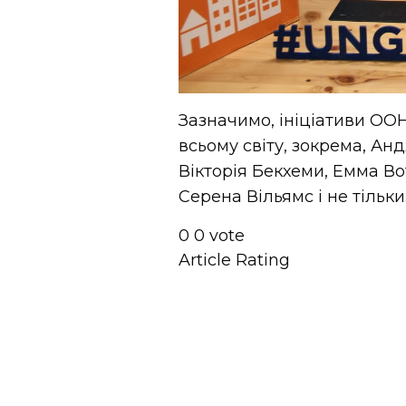
Зазначимо, ініціативи ООН
всьому світу, зокрема, Ан
Вікторія Бекхеми, Емма Вот
Серена Вільямс і не тільки
0
0
vote
Article Rating