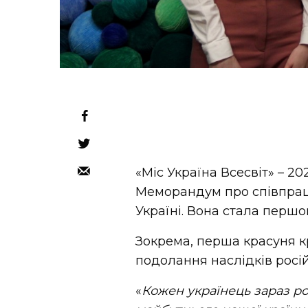
«Міс Україна Всесвіт» – 2
Меморандум про співпрац
Україні. Вона стала перш
Зокрема, перша красуня к
подолання наслідків російс
«
Кожен українець зараз р