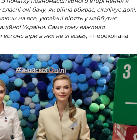
. З початку повномасштабного вторгнення я
ласні очі бачу, як війна
вбиває, скалічує долі,
жаючи на все, українці вірять у майбутнє
ваційної України. Саме тому важливо
вогонь віри в них не згасав
», – переконана