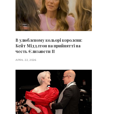
В улюбленому кольорі королеви:
Кейт Міддлтон на прийнятті на
честь Єлизавети II
APRIL 22, 2026