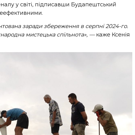
налу у світі, підписавши Будапештський
неефективними.
нтована заради збереження в серпні 2024-го.
жнародна мистецька спільнота», —
каже Ксенія