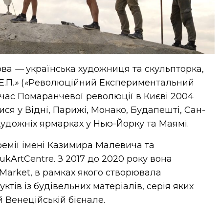
ова
—
українська художниця та скульпторка,
Е.П.
»
(
«
Революційний Експериментальний
 час Помаранчевої революції в Києві 2004
ися у Відні, Парижі, Монако, Будапешті, Сан-
 художніх ярмарках у Нью-Йорку та Маямі.
емії імені Казимира Малевича та
ukArtCentre. З 2017 до 2020 року вона
arket, в рамках якого створювала
ктів із будівельних матеріалів, серія яких
 Венеційській бієнале.