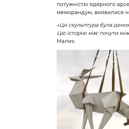
потужністю ядерного арсе
меморандум, виявилися 
«Ця скульптура була демо
Цю історію має почути мі
Малих.