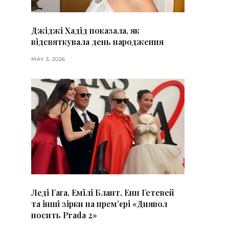
Джіджі Хадід показала, як
відсвяткувала день народження
MAY 3, 2026
Леді Гага, Емілі Блант, Енн Гетевей
та інші зірки на премʼєрі «Диявол
носить Prada 2»