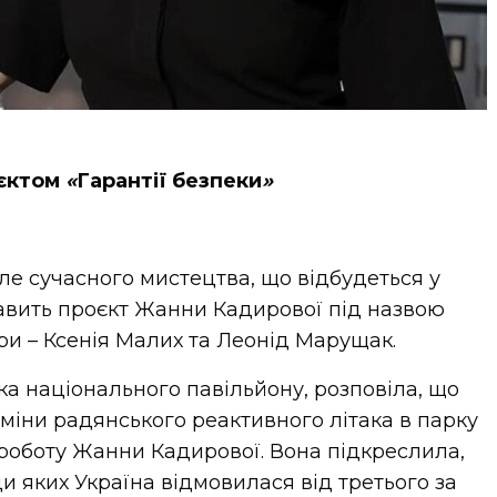
оєктом
«
Гарантії безпеки
»
але сучасного мистецтва, що відбудеться у
тавить проєкт Жанни Кадирової під назвою
ори – Ксенія Малих та Леонід Марущак.
ка національного павільйону, розповіла, що
аміни радянського реактивного літака в парку
роботу Жанни Кадирової. Вона підкреслила,
ди яких Україна відмовилася від третього за