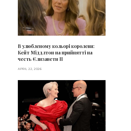
В улюбленому кольорі королеви:
Кейт Міддлтон на прийнятті на
честь Єлизавети II
APRIL 22, 2026