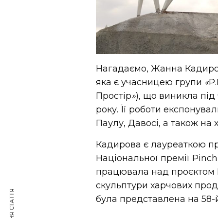
Нагадаємо, Жанна Кадир
яка є учасницею групи
«
Р.
Простір
»
), що виникла під
року. Її роботи експонувал
Паулу, Давосі, а також на
Кадирова є лауреаткою пр
Національної премії Pinch
працювала над проєктом M
скульптури харчових проду
була представлена на 58-й