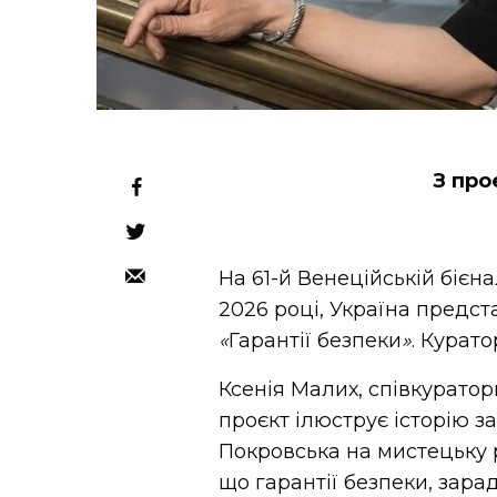
З пр
На 61-й Венеційській бієн
2026 році, Україна предс
«
Гарантії безпеки
»
. Курат
Ксенія Малих, співкуратор
проєкт ілюструє історію з
Покровська на мистецьку 
що гарантії безпеки, зара