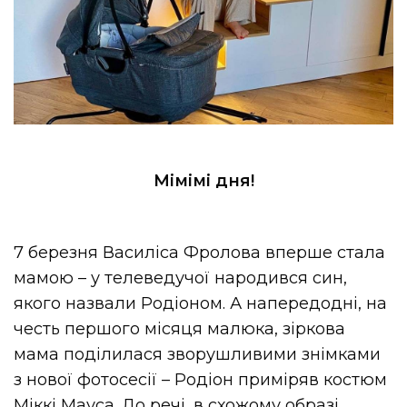
Мімімі дня!
7 березня Василіса Фролова вперше стала
мамою – у телеведучої народився син,
якого назвали Родіоном. А напередодні, на
честь першого місяця малюка, зіркова
мама поділилася зворушливими знімками
з нової фотосесії – Родіон приміряв костюм
Міккі Мауса. До речі, в схожому образі