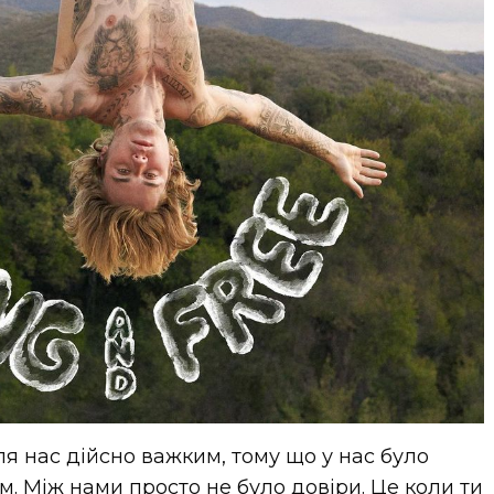
я нас дійсно важким, тому що у нас було
м. Між нами просто не було довіри. Це коли ти