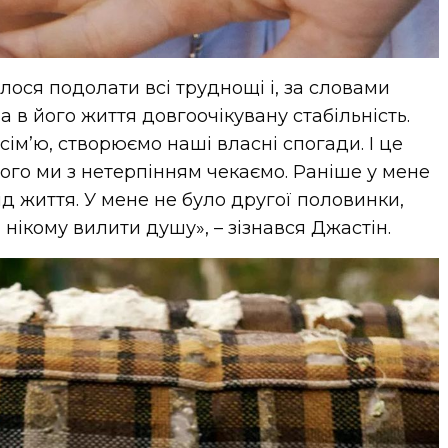
лося подолати всі труднощі і, за словами
а в його життя довгоочікувану стабільність.
сім’ю, створюємо наші власні спогади. І це
 чого ми з нетерпінням чекаємо. Раніше у мене
ід життя. У мене не було другої половинки,
 нікому вилити душу», – зізнався Джастін.