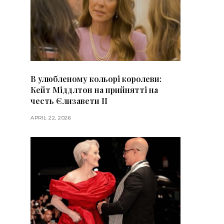
В улюбленому кольорі королеви:
Кейт Міддлтон на прийнятті на
честь Єлизавети II
APRIL 22, 2026