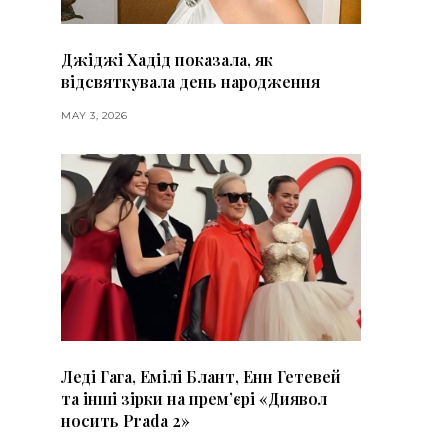
Джіджі Хадід показала, як
відсвяткувала день народження
MAY 3, 2026
Леді Гага, Емілі Блант, Енн Гетевей
та інші зірки на премʼєрі «Диявол
носить Prada 2»