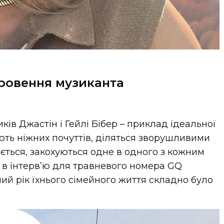
ровення музиканта
ів Джастін і Гейлі Бібер – приклад ідеальної
ють ніжних почуттів, діляться зворушливими
дається, закохуються одне в одного з кожним
к в інтерв’ю для травневого номера GQ
ий рік їхнього сімейного життя складно було