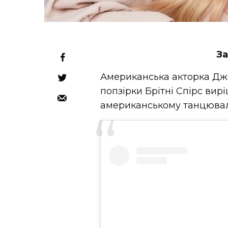
З
Американська акторка Дже
попзірки Брітні Спірс ви
американському танцюваль