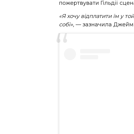
пожертвувати Гільдії сцена
«Я хочу відплатити їм у то
собі»,
— зазначила Джеймі