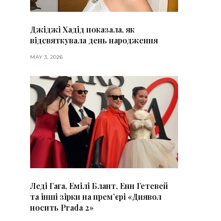
Джіджі Хадід показала, як
відсвяткувала день народження
MAY 3, 2026
Леді Гага, Емілі Блант, Енн Гетевей
та інші зірки на премʼєрі «Диявол
носить Prada 2»