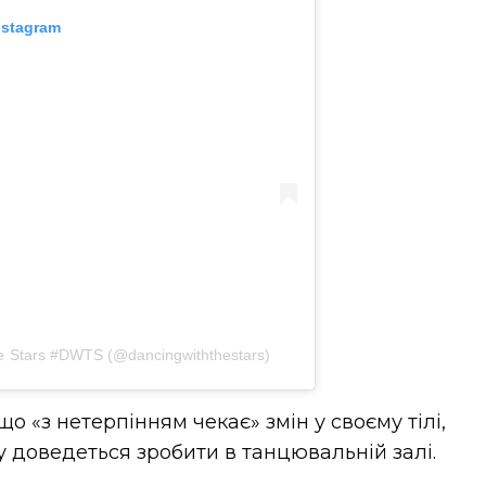
nstagram
e Stars #DWTS (@dancingwiththestars)
о «з нетерпінням чекає» змін у своєму тілі,
у доведеться зробити в танцювальній залі.