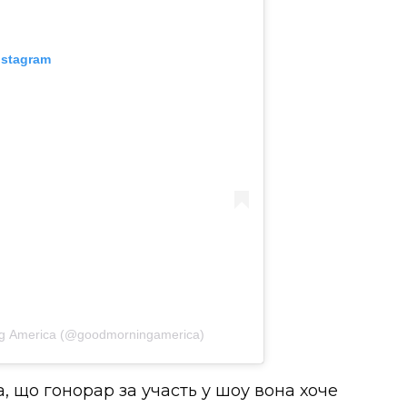
nstagram
g America (@goodmorningamerica)
, що гонорар за участь у шоу вона хоче