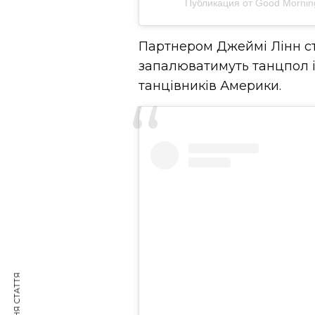
Публикация от Good Mornin
Партнером Джеймі Лінн ст
запалюватимуть танцпол і
танцівників Америки.