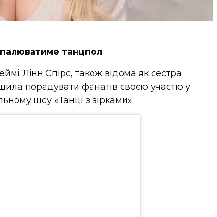
апалюватиме танцпол
ймі Лінн Спірс, також відома як сестра
рішила порадувати фанатів своєю участю у
ному шоу «Танці з зірками».