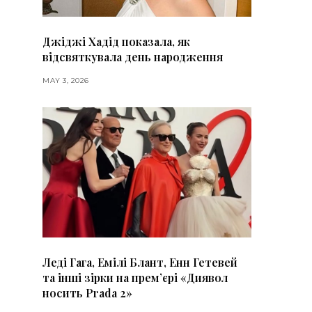
Джіджі Хадід показала, як
відсвяткувала день народження
MAY 3, 2026
Леді Гага, Емілі Блант, Енн Гетевей
та інші зірки на премʼєрі «Диявол
носить Prada 2»