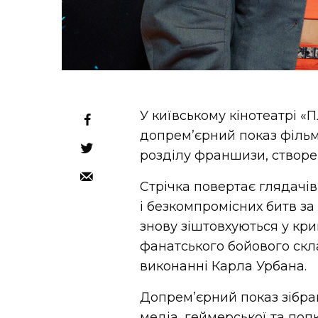
У київському кінотеатрі «П
допрем’єрний показ фільм
розділу франшизи, створе
Стрічка повертає глядачів 
і безкомпромісних битв з
знову зіштовхуються у кри
фанатського бойового скл
виконанні Карла Урбана.
Допрем’єрний показ зібр
медіа, геймерської та поп