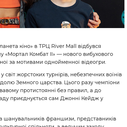
ланета кіно» в ТРЦ River Mall відбувся
у «Мортал Комбат II» — нового вибухового
ної за мотивами однойменної відеогри.
у світ жорстоких турнірів, небезпечних воїнів
а долю Земного царства. Цього разу чемпіони
вавому протистоянні без правил, а до
аду приєднується сам Джонні Кейдж у
ав шанувальників франшизи, представників
культурної спільноти, а ведучим заходу