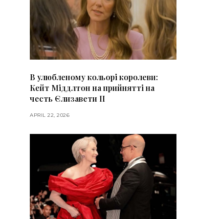
В улюбленому кольорі королеви:
Кейт Міддлтон на прийнятті на
честь Єлизавети II
APRIL 22, 2026