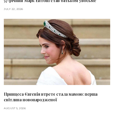
57-річний Марк Ентоні став батьком увосьме
JULY 22, 2026
Принцеса Євгенія втретє стала мамою: перша
світлина новонародженої
AUGUST 5, 2026