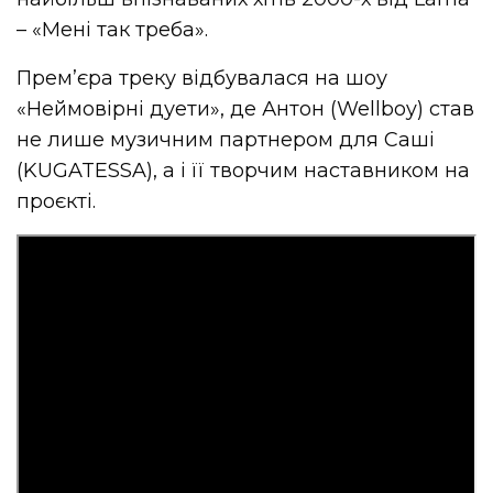
– «Мені так треба».
Прем’єра треку відбувалася на шоу
«Неймовірні дуети», де Антон (Wellboy) став
не лише музичним партнером для Саші
(KUGATESSA), а і її творчим наставником на
проєкті.