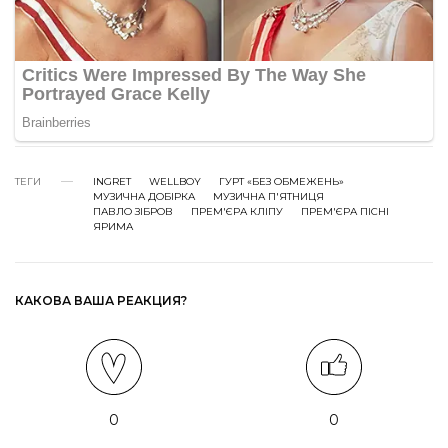
ТЕГИ
INGRET
WELLBOY
ГУРТ «БЕЗ ОБМЕЖЕНЬ»
МУЗИЧНА ДОБІРКА
МУЗИЧНА П'ЯТНИЦЯ
ПАВЛО ЗІБРОВ
ПРЕМ'ЄРА КЛІПУ
ПРЕМ'ЄРА ПІСНІ
ЯРИМА
КАКОВА ВАША РЕАКЦИЯ?
0
0