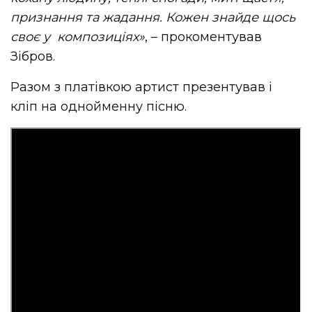
признання та жадання. Кожен знайде щось
своє у композиціях»
, – прокоментував
Зібров.
Разом з платівкою артист презентував і
кліп на однойменну пісню.