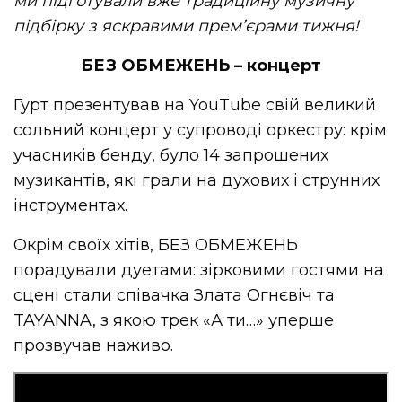
ми підготували вже традиційну музичну
підбірку з яскравими прем’єрами тижня!
БЕЗ ОБМЕЖЕНЬ
–
концерт
Гурт презентував на YouTube свій великий
сольний концерт у супроводі оркестру: крім
учасників бенду, було 14 запрошених
музикантів, які грали на духових і струнних
інструментах.
Окрім своїх хітів, БЕЗ ОБМЕЖЕНЬ
порадували дуетами: зірковими гостями на
сцені стали співачка Злата Огнєвіч та
TAYANNA, з якою трек «А ти…» уперше
прозвучав наживо.