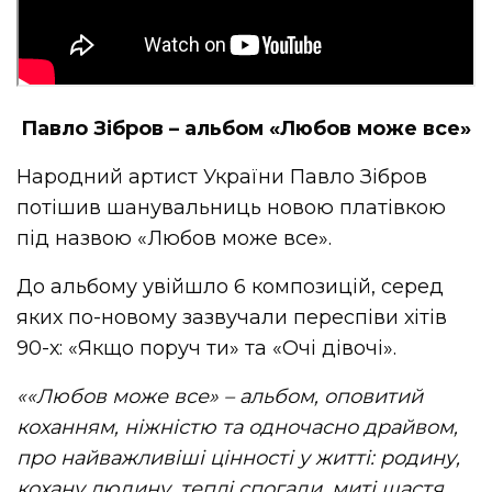
Павло Зібров – альбом «Любов може все»
Народний артист України Павло Зібров
потішив шанувальниць новою платівкою
під назвою «Любов може все».
До альбому увійшло 6 композицій, серед
яких по-новому зазвучали переспіви хітів
90-х: «Якщо поруч ти» та «Очі дівочі».
««Любов може все» – альбом, оповитий
коханням, ніжністю та одночасно драйвом,
про найважливіші цінності у житті: родину,
кохану людину, теплі спогади, миті щастя,