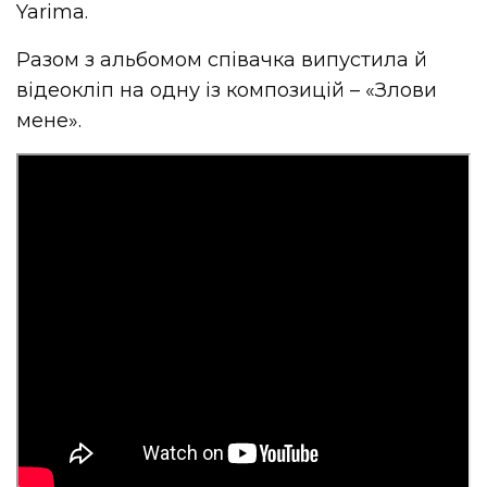
Yarima.
Разом з альбомом співачка випустила й
відеокліп на одну із композицій – «Злови
мене».