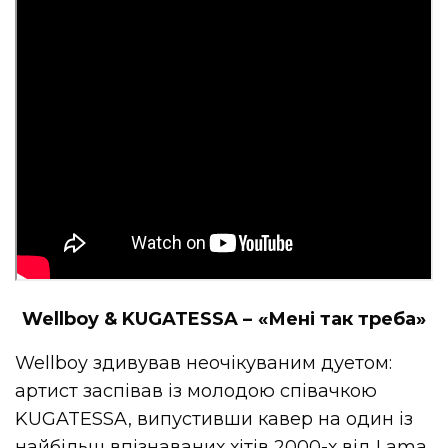
Wellboy & KUGATESSA – «Мені так треба»
Wellboy здивував неочікуваним дуетом:
артист заспівав із молодою співачкою
KUGATESSA, випустивши кавер на один із
найбільш впізнаваних хітів 2000-х від Lama