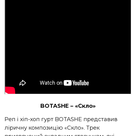
BOTASHE – «
Скло»
Реп і хіп-хоп гурт BOTASHE представив
ліричну композицію «Скло». Трек