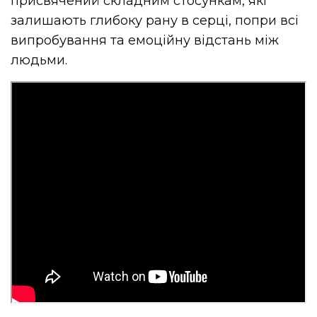
присвячений складним стосункам, які
залишають глибоку рану в серці, попри всі
випробування та емоційну відстань між
людьми.