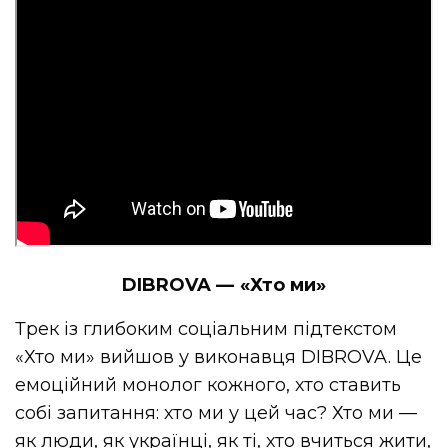
DIBROVA — «Хто ми»
Трек із глибоким соціальним підтекстом
«Хто ми» вийшов у виконавця DIBROVA. Це
емоційний монолог кожного, хто ставить
собі запитання: хто ми у цей час? Хто ми —
як люди, як українці, як ті, хто вчиться жити,