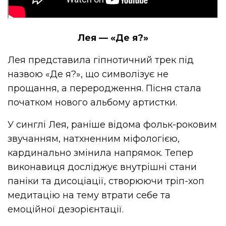
Лея — «Де я?»
Лея представила гіпнотичний трек під
назвою «Де я?», що символізує не
прощання, а переродження. Пісня стала
початком нового альбому артистки.
У синглі Лея, раніше відома
фольк-роковим
звучанням, натхненним міфологією,
кардинально змінила напрямок. Тепер
виконавиця досліджує внутрішні стани
паніки та дисоціації, створюючи
тріп-хоп
медитацію на тему втрати себе та
емоційної дезорієнтації.