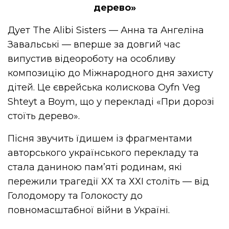
дерево»
Дует The Alibi Sisters — Анна та Ангеліна
Завальські — вперше за довгий час
випустив відеороботу на особливу
композицію до Міжнародного дня захисту
дітей. Це єврейська колискова Oyfn Veg
Shteyt a Boym, що у перекладі «При дорозі
стоїть дерево».
Пісня звучить їдишем із фрагментами
авторського українського перекладу та
стала даниною пам’яті родинам, які
пережили трагедії
ХХ
та
ХХІ
століть — від
Голодомору та Голокосту до
повномасштабної війни в Україні.