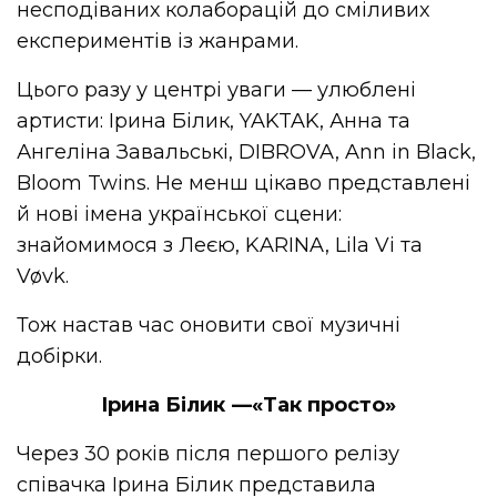
несподіваних колаборацій до сміливих
експериментів із жанрами.
Цього разу у центрі уваги — улюблені
артисти: Ірина Білик, YAKTAK, Анна та
Ангеліна Завальські, DIBROVA, Ann in Black,
Bloom Twins. Не менш цікаво представлені
й нові імена української сцени:
знайомимося з Леєю, KARINA, Lila Vi та
Vøvk.
Тож настав час оновити свої музичні
добірки.
Ірина Білик —«Так просто»
Через 30 років після першого релізу
співачка Ірина Білик представила