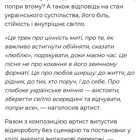
попри втому? А також відповідь на стан
українського суспільства, його біль,
стійкість і внутрішнє світло.
«Це трек про цінність миті, про те, як
важливо встигнути обійняти, сказати
«люблю», подякувати, доки маємо час. Це
пісня не про кохання в його звичному
форматі. Це про любов ширшу: до життя, до
рідних, до тих, хто поруч, і до себе. Про
глибоке українське вміння — вистояти,
зберегти світло всередині та відчувати,
попри все»
, — наголосив артист.
Разом з композицією артист випустив
відеороботу без сценарію та постановки: у
кліпі знялися випадкові перехожі
—