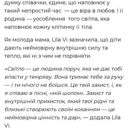
думку співачки, єдине, що наповнює у
такий непростий час — це віра в любов. І її
родина
—
уособлення того світла, яка
наповнює кожну клітинку її тіла.
Як молода мама, Lila Vi зазначила, що діти
дають неймовірну внутрішню силу та
тепло, які ні з чим не порівняти.
«Світло — це людина поруч, яка не дає тобі
впасти у темряву. Вона тримає тебе за руку
— і ти нічого не боїшся. Це твій захист, і, як
я співаю в пісні, «мій шолом». Захист та
внутрішній прихисток, який твої рідні та
близькі створюють своїм коханням — це
неймовірна цінність та дар»
, — додала Lila
Vi.