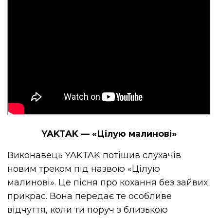
YAKTAK — «Цілую малинові»
Виконавець YAKTAK потішив слухачів
новим треком під назвою «Цілую
малинові». Це пісня про кохання без зайвих
прикрас. Вона передає те особливе
відчуття, коли ти поруч з близькою