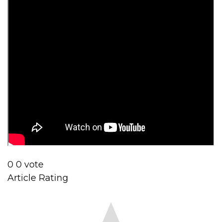
0
0
vote
Article Rating