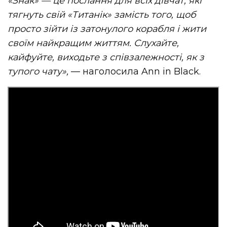
«Знак» — це послання для всіх дівчат, які
тягнуть свій «Титанік» замість того, щоб
просто зійти із затонулого корабля і жити
своїм найкращим життям. Слухайте,
кайфуйте, виходьте
з
співзалежності, як з
тупого чату»,
— наголосила Ann in Black.