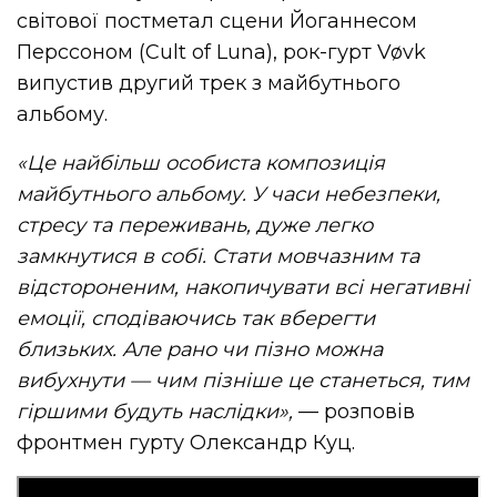
світової постметал
сцени Йоганнесом
Перссоном (Cult of Luna), рок-гурт Vøvk
випустив другий трек з майбутнього
альбому.
«Це найбільш особиста композиція
майбутнього альбому. У часи небезпеки,
стресу та переживань, дуже легко
замкнутися в собі. Стати мовчазним та
відстороненим, накопичувати всі негативні
емоції, сподіваючись так вберегти
близьких. Але рано чи пізно можна
вибухнути — чим пізніше це станеться, тим
гіршими будуть наслідки»,
— розповів
фронтмен гурту Олександр Куц.