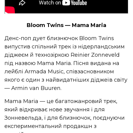
Bloom Twins — Mama Maria
Денс-поп дует близнючок Bloom Twins
випустив спільний трек із нідерландським
діджеєм й
технозіркою
Reinier Zonneveld
під назвою Mama Maria. Пісня видана на
лейблі
Armada Music, співзасновником
якого є один з найвидатніших діджеїв світу
— Armin van Buuren.
Mama Maria — це багатожанровий трек,
який відкриває нове звучання і для
Зонневельда
, і для близнючок, поєднуючи
експериментальний
продакшн
з