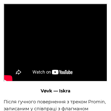
Vøvk — Iskra
Після гучного повернення з треком Promin,
записаним у співпраці з флагманом