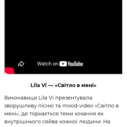
Lila Vi — «Світло в мені»
Виконавиця Lila Vi презентувала
зворушливу пісню та mood-video «Світло в
мені», де торкається теми кохання як
внутрішнього сяйва кожної людини. На