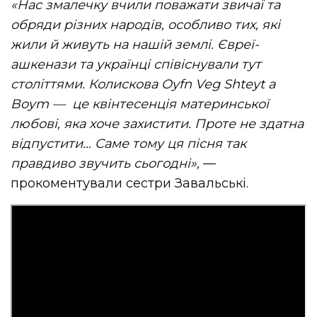
«Нас змалечку вчили поважати звичаї та
обряди різних народів, особливо тих, які
жили й живуть на нашій землі.
Євреї-
ашкенази
та українці співіснували тут
століттями. Колискова Oyfn Veg Shteyt a
Boym — це квінтесенція материнської
любові, яка хоче захистити. Проте не здатна
відпустити… Саме тому ця пісня так
правдиво звучить сьогодні»,
—
прокоментували сестри Завальські.