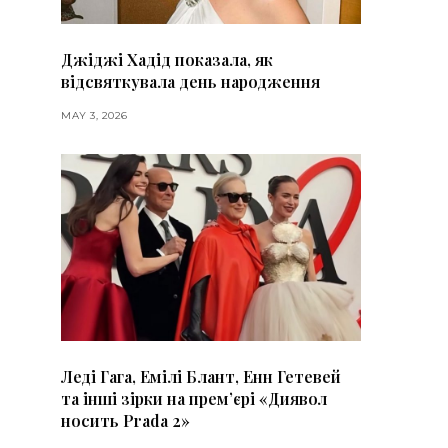
Джіджі Хадід показала, як
відсвяткувала день народження
MAY 3, 2026
Леді Гага, Емілі Блант, Енн Гетевей
та інші зірки на премʼєрі «Диявол
носить Prada 2»