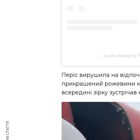
A post shared by P
Періс вирушила на відпочи
прикрашений рожевими ку
всередині зірку зустрічав 