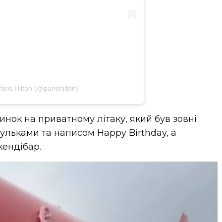
aris Hilton (@parishilton)
нок на приватному літаку, який був зовні
льками та написом Happy Birthday, а
кендібар.