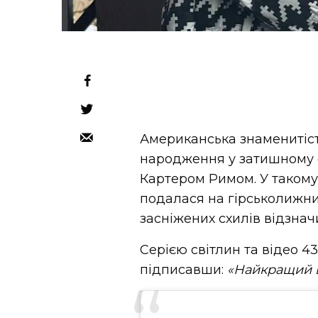
Американська знаменитіст
народження у затишному с
Картером Римом. У такому 
подалася на гірськолижни
засніжених схилів відзнач
Серією світлин та відео 4
підписавши:
«Найкращий в