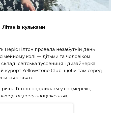
Літак із кульками
ь Періс Гілтон провела незабутній день
імейному колі — дітьми та чоловіком
складі світська тусовниця і дизайнерка
й курорт Yellowstone Club, щоби там серед
ити своє свято.
3-річна Гілтон поділилася у соцмережі,
ікенд на день народження».