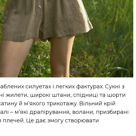
аблених силуетах і легких фактурах. Сукні з
чні жилети, широкі штани, спідниці та шорти
 сатину й м’якого трикотажу. Вільний крій
лі – м’які драпірування, волани, призбирані
я плечей. Це дає змогу створювати