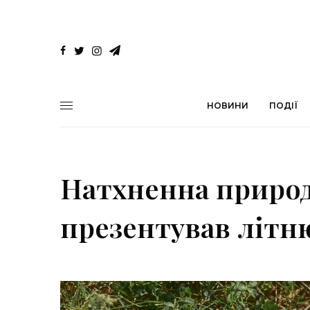
НОВИНИ
ПОДІЇ
Натхненна приро
презентував літн