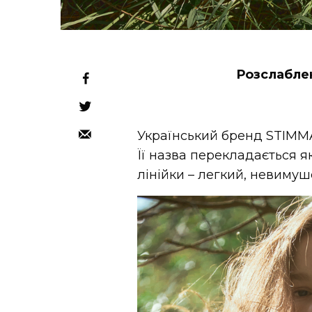
Розслаблен
Український бренд STIMM
Її назва перекладається я
лінійки – легкий, невимуш