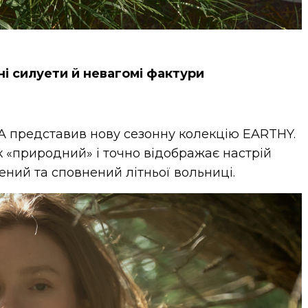
і силуети й невагомі фактури
A представив нову сезонну колекцію EARTHY.
к «природний» і точно відображає настрій
ений та сповнений літньої вольниці.