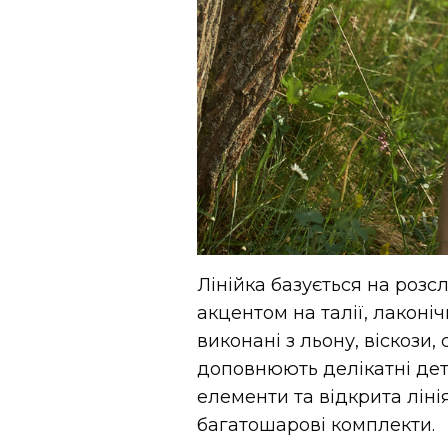
Лінійка базується на розсл
акцентом на талії, лаконі
виконані з льону, віскози,
доповнюють делікатні дета
елементи та відкрита ліні
багатошарові комплекти.