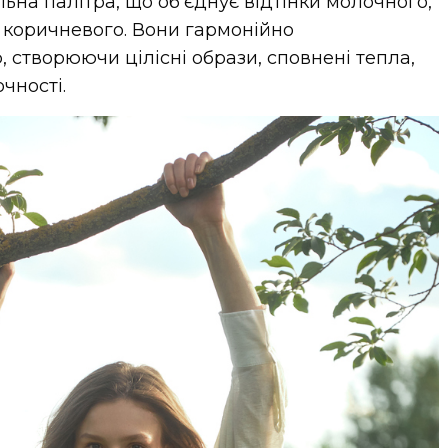
льна палітра, що об’єднує відтінки молочного,
 коричневого. Вони гармонійно
 створюючи цілісні образи, сповнені тепла,
чності.