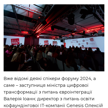
Вже відомі деякі спікери форуму 2024, а
саме – заступниця міністра цифрової
трансформації з питань євроінтеграції
Валерія Іоанн; директор з питань освіти
кофаундінгової IT-компанії Genesis Олексій