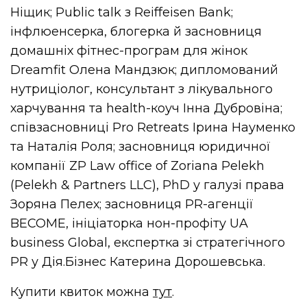
Ніщик; Public talk з Reiffeisen Bank;
інфлюенсерка, блогерка й засновниця
домашніх фітнес-програм для жінок
Dreamfit Олена Мандзюк; дипломований
нутриціолог, консультант з лікувального
харчування та health-коуч Інна Дубровіна;
співзасновниці Pro Retreats Ірина Науменко
та Наталія Роля; засновниця юридичної
компанії ZP Law office of Zoriana Pelekh
(Pelekh & Partners LLC), PhD у галузі права
Зоряна Пелех; засновниця PR-агенції
BECOME, ініціаторка нон-профіту UA
business Global, експертка зі стратегічного
PR у Дія.Бізнес Катерина Дорошевська.
Купити квиток можна
тут
.