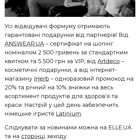
Усі відвідувачі формуму отримають
гарантовані подарунки від партнерів! Від
ANSWEAR.UA
– сертифікат на шопінг
номіналом 2 500 гривень за стандартним
квитком та 5 500 грн за VIP, від
Artdeco
–
косметичні подарунки, а від інтернет-
магазину
iHerb
– одноразовий промокод на
20% та річний на 10% знижки на весь
асортимент продуктів для здоров’я та
краси. Настрій у цей день забезпечить
німецьке ігристе
Latinium
.
Слідкувати за новинами можна на ELLE.UA
та на
сторінці
заходу.