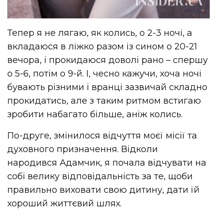
Тепер я не лягаю, як колись, о 2-3 ночі, а
вкладаюся в ліжко разом із сином о 20-21
вечора, і прокидаюся доволі рано – спершу
о 5-6, потім о 9-й. І, чесно кажучи, хоча ночі
бувають різними і вранці зазвичай складно
прокидатись, але з таким ритмом встигаю
зробити набагато більше, аніж колись.
По-друге, змінилося відчуття моєї місії та
духовного призначення. Відколи
народився Адамчик, я почала відчувати на
собі велику відповідальність за те, щоби
правильно виховати свою дитину, дати їй
хороший життєвий шлях.