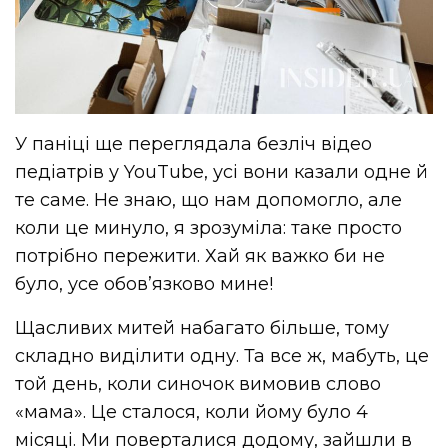
У паніці ще переглядала безліч відео
педіатрів у YouTube, усі вони казали одне й
те саме. Не знаю, що нам допомогло, але
коли це минуло, я зрозуміла: таке просто
потрібно пережити. Хай як важко би не
було, усе обовʼязково мине!
Щасливих митей набагато більше, тому
складно виділити одну. Та все ж, мабуть, це
той день, коли синочок вимовив слово
«мама». Це сталося, коли йому було 4
місяці. Ми поверталися додому, зайшли в