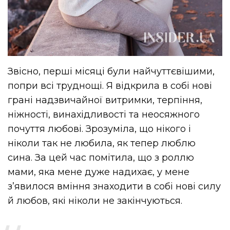
Звісно, перші місяці були найчуттєвішими,
попри всі труднощі. Я відкрила в собі нові
грані надзвичайної витримки, терпіння,
ніжності, винахідливості та неосяжного
почуття любові. Зрозуміла, що нікого і
ніколи так не любила, як тепер люблю
сина. За цей час помітила, що з роллю
мами, яка мене дуже надихає, у мене
зʼявилося вміння знаходити в собі нові силу
й любов, які ніколи не закінчуються.