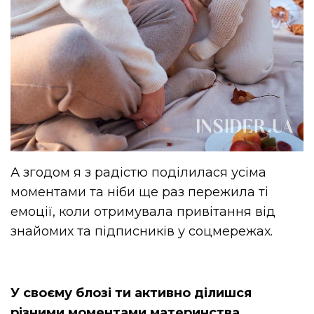
А згодом я з радістю поділилася усіма
моментами та ніби ще раз пережила ті
емоції, коли отримувала привітання від
знайомих та підписників у соцмережах.
У своєму блозі ти активно ділишся
різними моментами материнства.