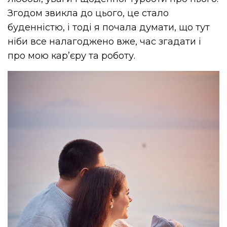
Згодом звикла до цього, це стало
буденністю, і тоді я почала думати, що тут
ніби все налагоджено вже, час згадати і
про мою карʼєру та роботу.