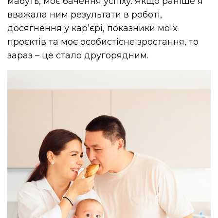
мабуть, моє бачення успіху. Якщо раніше я
вважала ним результати в роботі,
досягнення у карʼєрі, показники моїх
проєктів та моє особистісне зростання, то
зараз – це стало другорядним.