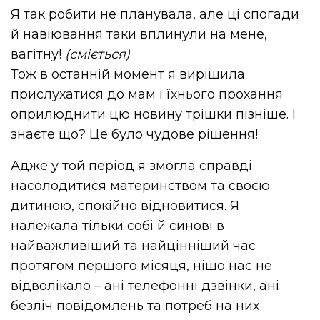
Я так робити не планувала, але ці спогади
й навіювання таки вплинули на мене,
вагітну!
(сміється)
Тож в останній момент я вирішила
прислухатися до мам і їхнього прохання
оприлюднити цю новину трішки пізніше. І
знаєте що? Це було чудове рішення!
Адже у той період я змогла справді
насолодитися материнством та своєю
дитиною, спокійно відновитися. Я
належала тільки собі й синові в
найважливіший та найцінніший час
протягом першого місяця, ніщо нас не
відволікало – ані телефонні дзвінки, ані
безліч повідомлень та потреб на них