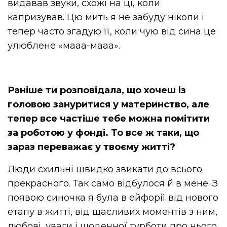
видавав звуки, схожі на ці, коли
капризував. Цю мить я не забуду ніколи і
тепер часто згадую її, коли чую від сина це
улюблене «мааа-мааа».
Раніше ти розповідала, що хочеш із
головою зануритися у материнство, але
тепер все частіше тебе можна помітити
за роботою у фонді. То все ж таки, що
зараз переважає у твоєму житті?
Люди схильні швидко звикати до всього
прекрасного. Так само відбулося й в мене. З
появою синочка я була в ейфорії від нового
етапу в житті, від щасливих моментів з ним,
любові, уваги і щоденної турботи про нього.