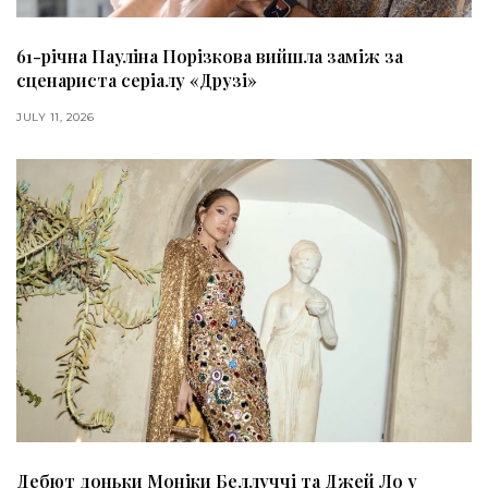
61-річна Пауліна Порізкова вийшла заміж за
сценариста серіалу «Друзі»
JULY 11, 2026
Дебют доньки Моніки Беллуччі та Джей Ло у