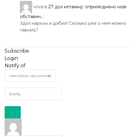
vova
в
27 доз кетаміну: оприлюднено нові
обставин...
:
Здох наркон и дэбил! Сколько уже о нем можно
гавкать?
Subscribe
Login
Notify of