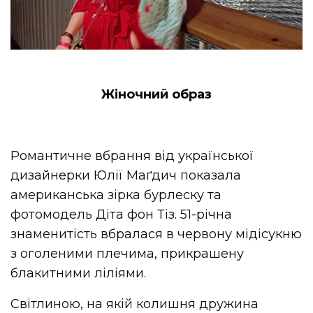
Жіночний образ
Романтичне вбрання від української
дизайнерки Юлії Маґдич показала
американська зірка бурлеску та
фотомодель Діта фон Тіз. 51-річна
знаменитість вбралася в червону мідісукню
з оголеними плечима, прикрашену
блакитними ліліями.
Світлиною, на якій колишня дружина