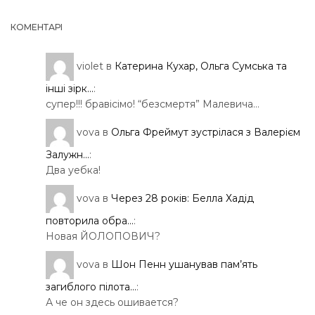
КОМЕНТАРІ
violet
в
Катерина Кухар, Ольга Сумська та
інші зірк...
:
супер!!! бравісімо! “безсмертя” Малевича…
vova
в
Ольга Фреймут зустрілася з Валерієм
Залужн...
:
Два уебка!
vova
в
Через 28 років: Белла Хадід
повторила обра...
:
Новая ЙОЛОПОВИЧ?
vova
в
Шон Пенн ушанував пам’ять
загиблого пілота...
:
А че он здесь ошивается?