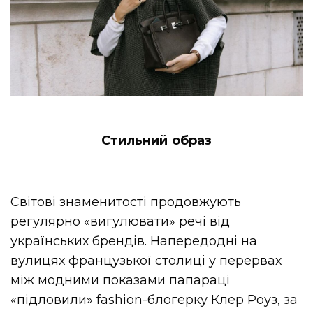
Стильний образ
Світові знаменитості продовжують
регулярно «вигулювати» речі від
українських брендів. Напередодні на
вулицях французької столиці у перервах
між модними показами папараці
«підловили» fashion-блогерку Клер Роуз, за