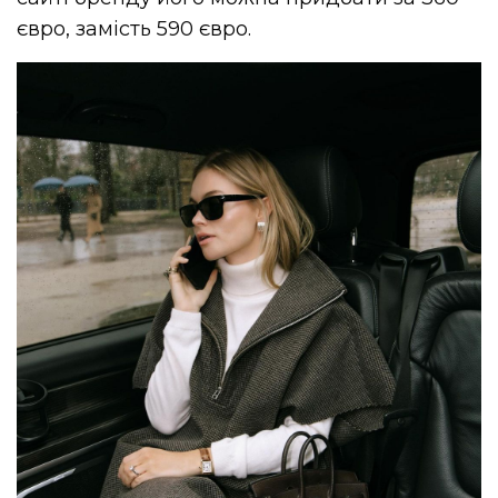
євро, замість 590 євро.