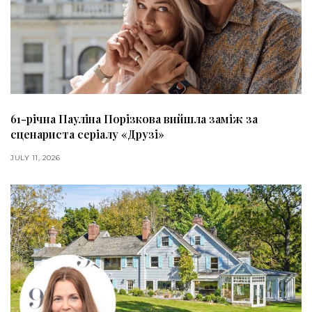
61-річна Пауліна Порізкова вийшла заміж за
сценариста серіалу «Друзі»
JULY 11, 2026