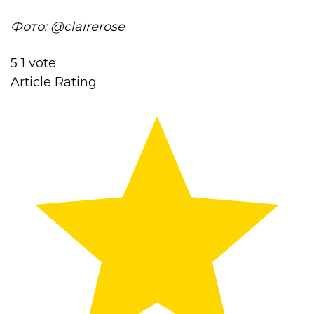
Фото: @clairerose
5
1
vote
Article Rating