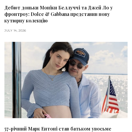
Дебют доньки Моніки Беллуччі та Джей Ло у
фронтроу: Dolce & Gabbana представив нову
кутюрну колекцію
JULY 14, 2026
57-річний Марк Ентоні став батьком увосьме