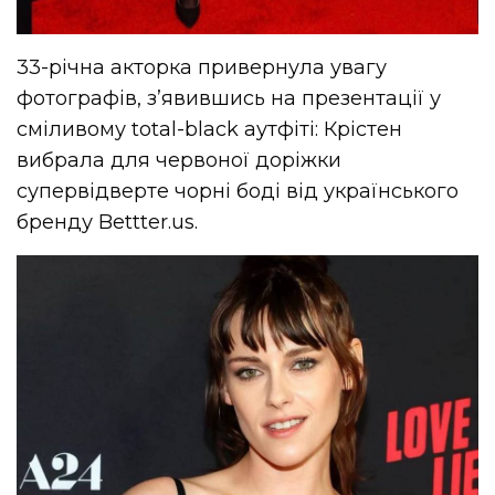
33-річна акторка привернула увагу
фотографів, з’явившись на презентації у
сміливому total-black аутфіті: Крістен
вибрала для червоної доріжки
супервідверте чорні боді від українського
бренду Bettter.us.