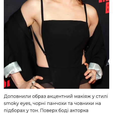
Доповнили образ акцентний макіяж у стилі
smoky eyes, чорні панчохи та човники на
підборах у тон. Поверх боді акторка