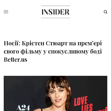
Носії: Крістен Стюарт на премʼєрі
свого фільму у спокусливому боді
Better.us