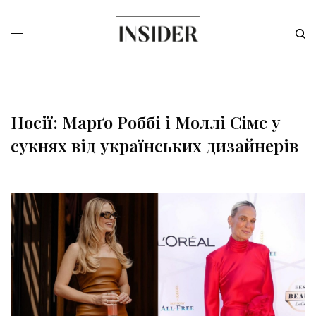
Носії: Марґо Роббі і Моллі Сімс у
сукнях від українських дизайнерів