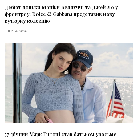
Дебют доньки Моніки Беллуччі та Джей Ло у
фронтроу: Dolce & Gabbana представив нову
кутюрну колекцію
JULY 14, 2026
57-річний Марк Ентоні став батьком увосьме