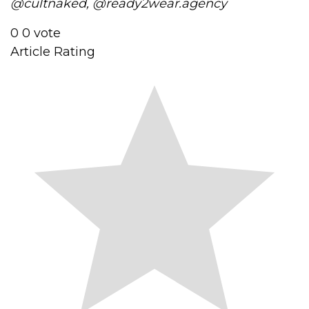
@cultnaked, @ready2wear.agency
0
0
vote
Article Rating