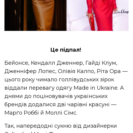
Це підпал!
Бейонсе, Кендалл Дженнер, Гайді Клум,
Дженніфер Лопес, Олівія Калпо, Ріта Ора —
цього року чимало голлівудських зірок
віддали перевагу одягу Made in Ukraine. А
днями до поціновувачів українських
брендів додалися дві чарівні красуні —
Марґо Роббі й Моллі Сімс.
Так, напередодні сукню від дизайнерки