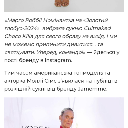
«Марґо Роббі! Номінантка на «Золотий
глобус-2024» вибрала сукню Cultnaked
Choco Killa для свого образу на вихід, і ми
не можемо припинити дивитися… та
святкувати. Уперед, командо!
» — йдеться у
пості бренду в Instagram.
Тим часом американська топмодель та
акторка Моллі Сімс з’явилася на публіці в
розкішній сукні від бренду Jamemme.