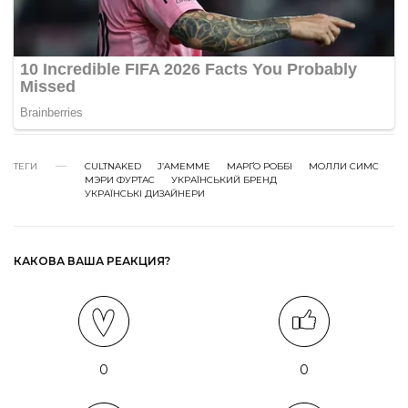
ТЕГИ
CULTNAKED
J’AMEMMЕ
МАРҐО РОББІ
МОЛЛИ СИМС
МЭРИ ФУРТАС
УКРАЇНСЬКИЙ БРЕНД
УКРАЇНСЬКІ ДИЗАЙНЕРИ
КАКОВА ВАША РЕАКЦИЯ?
0
0