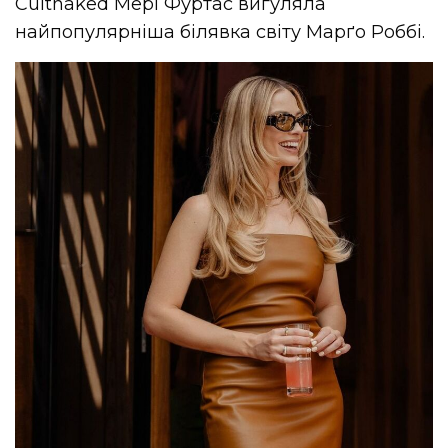
Cultnaked Мері Фуртас вигуляла
найпопулярніша білявка світу Марґо Роббі.