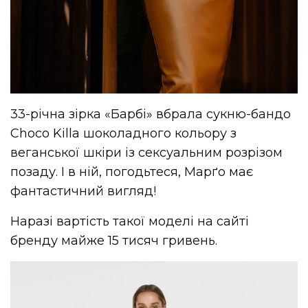
33-річна зірка «Барбі» вбрала сукню-бандо
Choco Killa шоколадного кольору з
веганської шкіри із сексуальним розрізом
позаду. І в ній, погодьтеся, Марґо має
фантастичний вигляд!
Наразі вартість такої моделі на сайті
бренду майже 15 тисяч гривень.