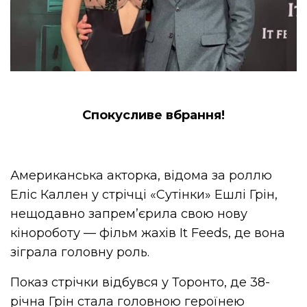
Спокусливе вбрання!
Американська акторка, відома за роллю
Еліс
Каллен
у стрічці «Сутінки» Ешлі Грін,
нещодавно
запрем’єрила
свою нову
кінороботу — фільм жахів It Feeds, де вона
зіграла головну роль.
Показ стрічки відбувся у Торонто, де 38-
річна Грін стала головною героїнею