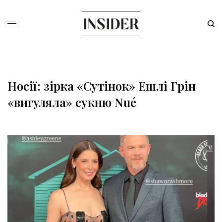
Носії: зірка «Сутінок» Ешлі Грін
«вигуляла» сукню Nué