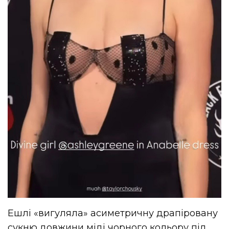
Ешлі «вигуляла» асиметричну драпіровану
сукню довжини міді чорного кольору під