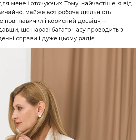
ля мене і оточуючих. Тому, найчастіше, я від
вичайно, майже вся робоча діяльність
 нові навички і корисний досвід», –
давши, що наразі багато часу проводить з
денні справи і дуже цьому радіє.