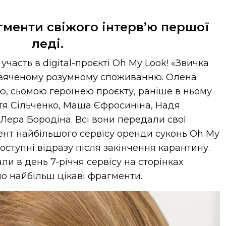
гменти свіжого інтерв’ю першої
леді.
часть в digital-проєкті Oh My Look! «Звичка
свяченому розумному споживанню. Олена
ю, сьомою героїнею проєкту, раніше в ньому
тя Сільченко, Маша Єфросиніна, Надя
 Лера Бородіна. Всі вони передали свої
ент найбільшого сервісу оренди суконь Oh My
доступні відразу після закінчення карантину.
ли в день 7-річчя сервісу на сторінках
мо найбільш цікаві фрагменти.