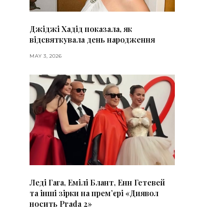
Джіджі Хадід показала, як
відсвяткувала день народження
MAY 3, 2026
Леді Гага, Емілі Блант, Енн Гетевей
та інші зірки на премʼєрі «Диявол
носить Prada 2»