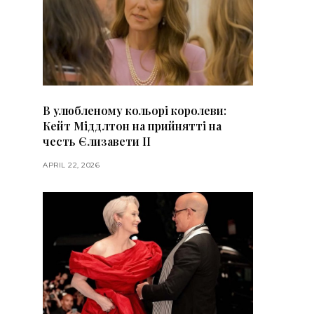
В улюбленому кольорі королеви:
Кейт Міддлтон на прийнятті на
честь Єлизавети II
APRIL 22, 2026