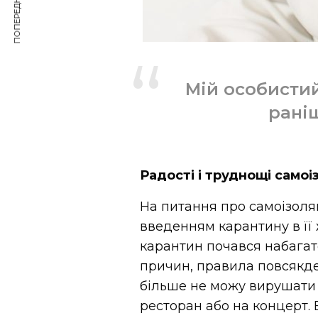
ПОПЕРЕДНЯ СТАТТЯ
Мій особисти
раніш
Радості і труднощі самоі
На питання про самоізоля
введенням карантину в її 
карантин почався набагато
причин, правила повсякде
більше не можу вирушати у
ресторан або на концерт. В