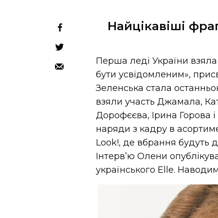
Найцікавіші фра
Перша леді України взяла у
бути усвідомленим», при
Зеленська стала останньо
взяли участь Джамала, Ка
Дорофєєва, Ірина Горова і
наряди з кадру в асортим
Look!, де вбрання будуть 
Інтерв’ю Олени опублікува
українського Elle. Наводи