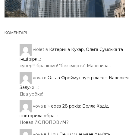
КОМЕНТАРІ
violet
в
Катерина Кухар, Ольга Сумська та
інші зірк...
:
супер!!! бравісімо! “безсмертя” Малевича…
vova
в
Ольга Фреймут зустрілася з Валерієм
Залужн...
:
Два уебка!
vova
в
Через 28 років: Белла Хадід
повторила обра...
:
Новая ЙОЛОПОВИЧ?
vova
в
Шон Пенн ушанував пам’ять