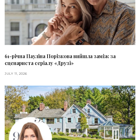
61-річна Пауліна Порізкова вийшла заміж за
сценариста серіалу «Друзі»
JULY 11, 2026