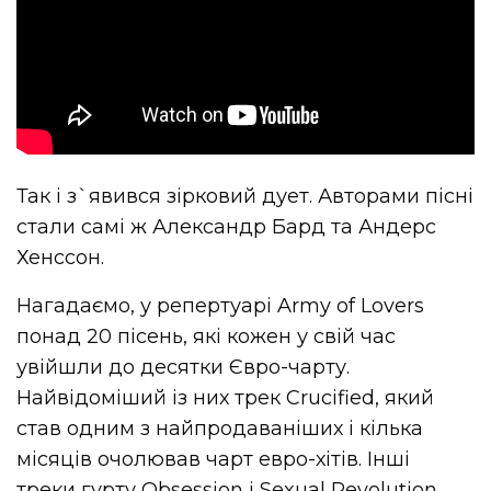
Так і з`явився зірковий дует.
Авторами пісні
стали самі ж Александр Бард та Андерс
Хенссон.
Нагадаємо, у репертуарі Army of Lovers
понад 20 пісень, які кожен у свій час
увійшли до десятки Євро-чарту.
Найвідоміший із них трек Crucified, який
став одним з найпродаваніших і кілька
місяців очолював чарт евро-хітів. Інші
треки гурту Obsession і Sexual Revolution