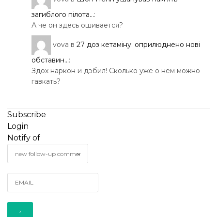
загиблого пілота...
:
А че он здесь ошивается?
vova
в
27 доз кетаміну: оприлюднено нові
обставин...
:
Здох наркон и дэбил! Сколько уже о нем можно
гавкать?
Subscribe
Login
Notify of