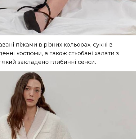
вані піжами в різних кольорах, сукні в
денні костюми, а також стьобані халати з
 який закладено глибинні сенси.