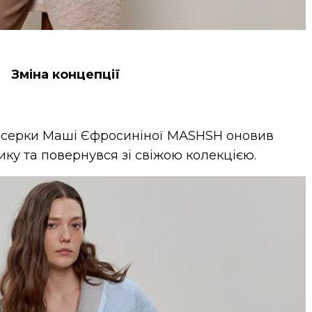
Зміна концепції
нсерки Маші Єфросиніної MASHSH оновив
ку та повернувся зі свіжою колекцією.