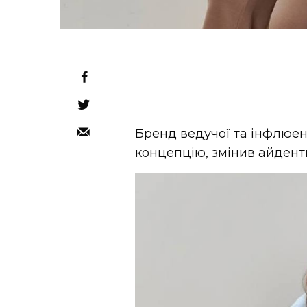
Бренд ведучої та інфлюе
концепцію, змінив айденти