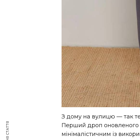
З дому на вулицю — так т
Перший дроп оновленого
мінімалістичним із викор