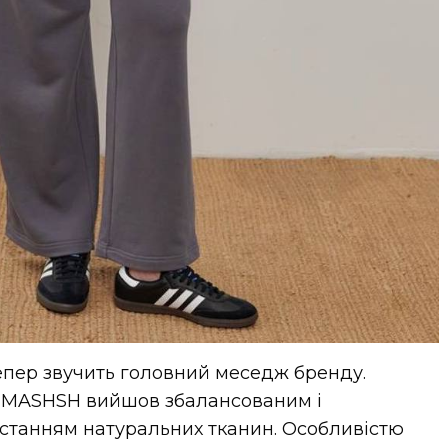
епер звучить головний меседж бренду.
 MASHSH вийшов збалансованим і
истанням натуральних тканин. Особливістю