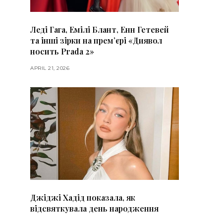
Леді Гага, Емілі Блант, Енн Гетевей
та інші зірки на премʼєрі «Диявол
носить Prada 2»
APRIL 21, 2026
Джіджі Хадід показала, як
відсвяткувала день народження