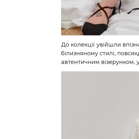
До колекції увійшли впізна
білизняному стилі, повсяк
автентичним візерунком, у