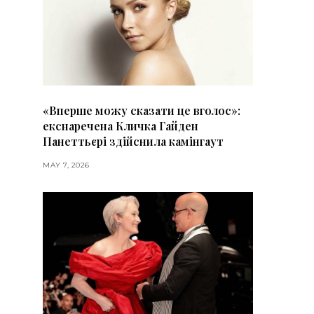
«Вперше можу сказати це вголос»:
екснаречена Кличка Гайден
Панеттьєрі здійснила камінгаут
MAY 7, 2026