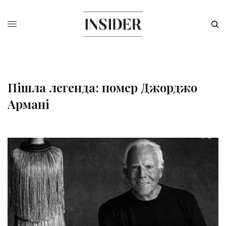
Пішла легенда: помер Джорджо
Армані