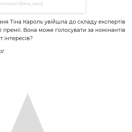
na Karol (@tina_karol)
вня Тіна Кароль увійшла до складу експертів
 премії. Вона може голосувати за номінантів
т інтересів?
ol