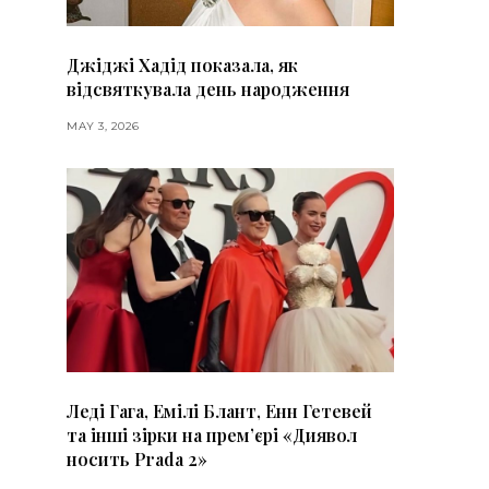
Джіджі Хадід показала, як
відсвяткувала день народження
MAY 3, 2026
Леді Гага, Емілі Блант, Енн Гетевей
та інші зірки на премʼєрі «Диявол
носить Prada 2»