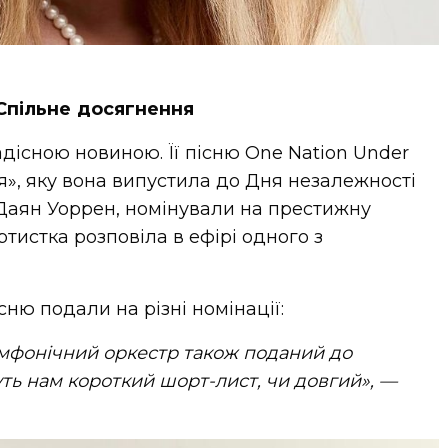
Спільне досягнення
дісною новиною. Її пісню One Nation Under
я», яку вона випустила до Дня незалежності
Даян Уоррен, номінували на престижну
ртистка розповіла в ефірі одного з
сню подали на різні номінації:
мфонічний оркестр також поданий до
уть нам короткий шорт-лист, чи довгий», —