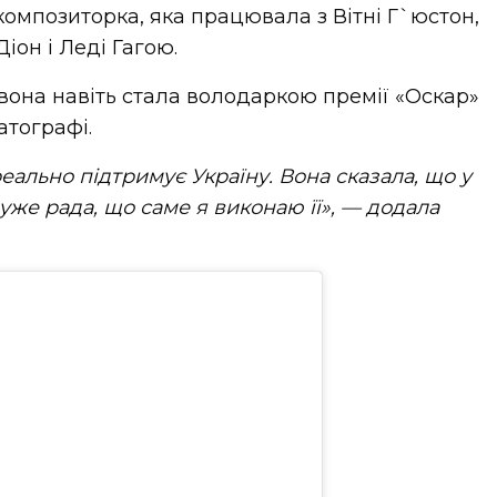
омпозиторка, яка працювала з Вітні Г`юстон,
іон і Леді Гагою.
 вона навіть стала володаркою премії «Оскар»
атографі.
еально підтримує Україну. Вона сказала, що у
дуже рада, що саме я виконаю її», — додала