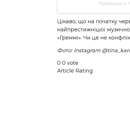
Публикация от Ti
Цікаво, що на початку чер
найпрестижнішої музичної
«Греммі». Чи це не конфлік
Фото: Instagram @tina_kar
0
0
vote
Article Rating