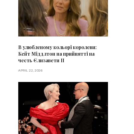
В улюбленому кольорі королеви:
Кейт Міддлтон на прийнятті на
честь Єлизавети II
APRIL 22, 2026