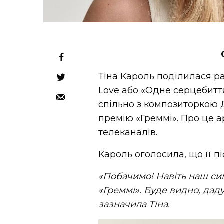
Тіна Кароль поділилася ра
Love або «Одне серцебитт
спільно з композиторкою 
премію «Греммі». Про це а
телеканалів.
Кароль оголосила, що її пі
«Побачимо! Навіть наш си
«Греммі». Буде видно, дад
зазначила Тіна.