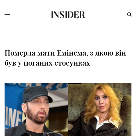
Померла мати Емінема, з якою він
був у поганих стосунках