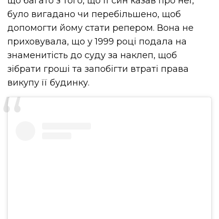
що багато з того, що її син казав про неї,
було вигадано чи перебільшено, щоб
допомогти йому стати репером. Вона не
приховувала, що у 1999 році подала на
знаменитість до суду за наклеп, щоб
зібрати гроші та запобігти втраті права
викупу її будинку.