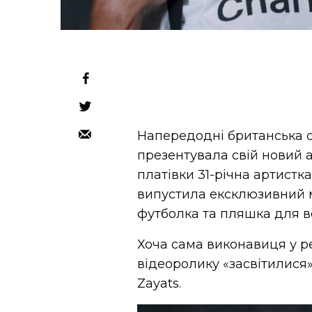
Напередодні британська сп
презентувала свій новий а
платівки 31-річна артистк
випустила ексклюзивний ме
футболка та пляшка для в
Хоча сама виконавиця у р
відеоролику «засвітилися
Zayats.