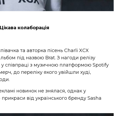
Цікава колаборація
івачка та авторка пісень Charli XCX
льбом під назвою Brat. З нагоди релізу
а у співпраці з музичною платформою Spotify
рч, до переліку якого увійшли худі,
оди.
екламі новинок не знялася, однак у
» прикраси від українського бренду Sasha