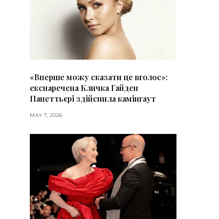
«Вперше можу сказати це вголос»:
екснаречена Кличка Гайден
Панеттьєрі здійснила камінгаут
MAY 7, 2026