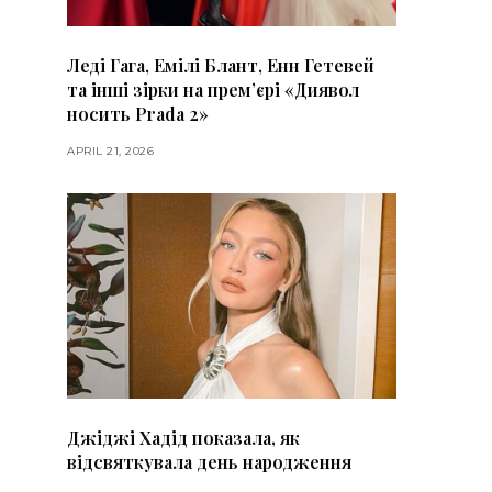
Леді Гага, Емілі Блант, Енн Гетевей
та інші зірки на премʼєрі «Диявол
носить Prada 2»
APRIL 21, 2026
Джіджі Хадід показала, як
відсвяткувала день народження