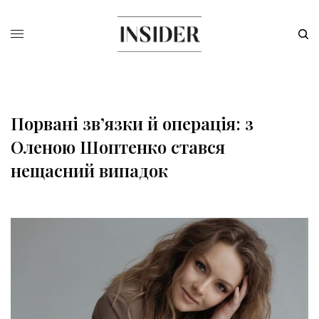
Порвані зв’язки й операція: з
Оленою Шоптенко стався
нещасний випадок