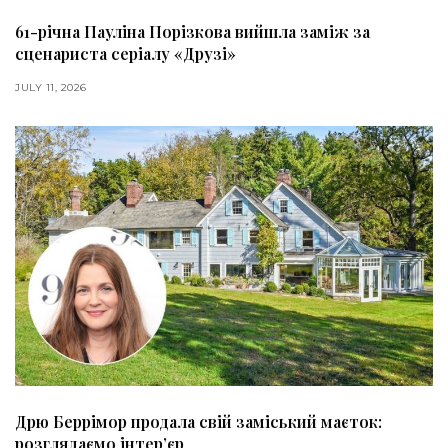
61-річна Пауліна Порізкова вийшла заміж за
сценариста серіалу «Друзі»
JULY 11, 2026
Дрю Беррімор продала свій заміський маєток:
розглядаємо інтер’єр