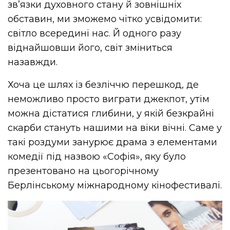
зв’язки духовного стану й зовнішніх
обставин, ми зможемо чітко усвідомити:
світло всередині нас. Й одного разу
віднайшовши його, світ зміниться
назавжди.
Хоча це шлях із безліччю перешкод, де
неможливо просто виграти джекпот, утім
можна дістатися глибини, у якій безкрайні
скарби стануть нашими на віки вічні. Саме у
такі роздуми занурює драма з елементами
комедії під назвою «Софія», яку було
презентовано на цьогорічному
Берлінському міжнародному кінофестивалі.