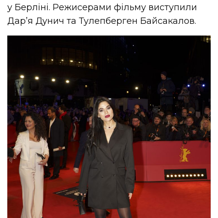
у Берліні. Режисерами фільму виступили
Дар’я Дунич та Тулепберген Байсакалов.