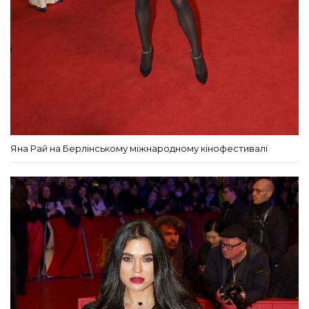
Яна Рай на Берлінському міжнародному кінофестивалі