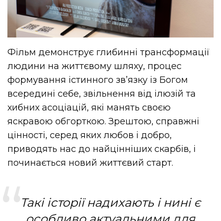
Фільм демонструє глибинні трансформації
людини на життєвому шляху, процес
формування істинного зв’язку із Богом
всередині себе, звільнення від ілюзій та
хибних асоціацій, які манять своєю
яскравою обгорткою. Зрештою, справжні
цінності, серед яких любов і добро,
приводять нас до найцінніших скарбів, і
починається новий життєвий старт.
Такі історії надихають і нині є
особливо актуальними для